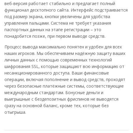
веб-версия работает стабильно и предлагает полный
функционал десктопного сайта. Интерфейс подстраивается
под размер экрана, кнопки увеличены для удобства
управления пальцами. Система не требует указания
паспортных данных на этапе регистрации – это
понадобится позже, при первом выводе средств.
Процесс вывода максимально понятен и удобен для всех
наших игроков. Мы обеспечиваем надёжную защиту ваших
личных данных с помощью современных технологий
шифрования SSL, которые защищают всю информацию от
несанкционированного доступа. Ваши финансовые
операции, включая пополнение и вывод средств, проходят
через безопасные платёжные системы, соответствующие
международным стандартам. Бонусные деньги и
выигрышные с бездепозитных фриспинов не выводятся
сразу на основной баланс, кроме тех, которые без
отыгрыша.