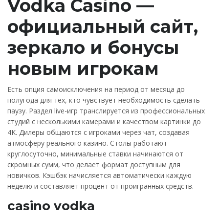
Vodka Casino —
официальный сайт,
зеркало и бонусы
новым игрокам
Есть опция самоисключения на период от месяца до
полугода для тех, кто чувствует необходимость сделать
паузу. Раздел live-игр транслируется из профессиональных
студий с несколькими камерами и качеством картинки до
4K. Дилеры общаются с игроками через чат, создавая
атмосферу реального казино. Столы работают
круглосуточно, минимальные ставки начинаются от
скромных сумм, что делает формат доступным для
новичков. Кэшбэк начисляется автоматически каждую
неделю и составляет процент от проигранных средств.
casino vodka