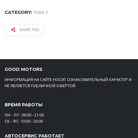
CATEGORY:
1500A Z
SHARE THIS
GOOD MOTORS
ИНФОРМАЦИЯ НА САЙТЕ НОСИТ ОЗНАКОМИТЕЛЬНЫЙ ХАРАКТЕР И
НЕ ЯВЛЯЕТСЯ ПУБЛИЧНОЙ ОФЕРТОЙ
ВРЕМЯ РАБОТЫ
ПН - ПТ:
09:00 - 21:00
СБ - ВС:
10:00 - 20:00
АВТОСЕРВИС РАБОТАЕТ