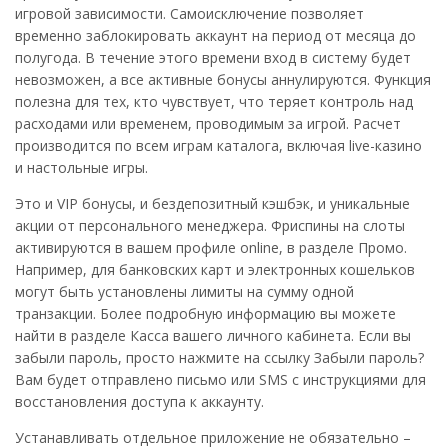
игровой зависимости. Самоисключение позволяет
временно заблокировать аккаунт на период от месяца до
полугода. В течение этого времени вход в систему будет
невозможен, а все активные бонусы аннулируются. Функция
полезна для тех, кто чувствует, что теряет контроль над
расходами или временем, проводимым за игрой. Расчет
производится по всем играм каталога, включая live-казино
и настольные игры.
Это и VIP бонусы, и бездепозитный кэшбэк, и уникальные
акции от персонального менеджера. Фриспины на слоты
активируются в вашем профиле online, в разделе Промо.
Например, для банковских карт и электронных кошельков
могут быть установлены лимиты на сумму одной
транзакции. Более подробную информацию вы можете
найти в разделе Касса вашего личного кабинета. Если вы
забыли пароль, просто нажмите на ссылку Забыли пароль?
Вам будет отправлено письмо или SMS с инструкциями для
восстановления доступа к аккаунту.
Устанавливать отдельное приложение не обязательно –