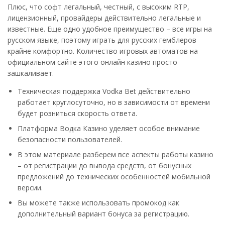
Плюс, что софт легальный, честный, с высоким RTP,
лицензионный, провайдеры действительно легальные и
известные. Еще одно удобное преимущество – все игры на
русском языке, поэтому играть для русских гемблеров
крайне комфортно. Количество игровых автоматов на
официальном сайте этого онлайн казино просто
зашкаливает.
Техническая поддержка Vodka Bet действительно
работает круглосуточно, но в зависимости от времени
будет розниться скорость ответа.
Платформа Водка Казино уделяет особое внимание
безопасности пользователей.
В этом материале разберем все аспекты работы казино
– от регистрации до вывода средств, от бонусных
предложений до технических особенностей мобильной
версии.
Вы можете также использовать промокод как
дополнительный вариант бонуса за регистрацию.