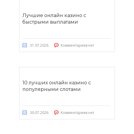
Лучшие онлайн казино с
быстрыми выплатами
31.07.2026
Комментариев нет
10 лучших онлайн казино с
популярными слотами
30.07.2026
Комментариев нет