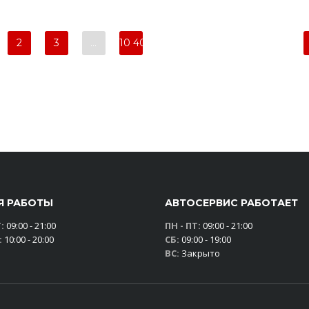
2
3
…
10 408
Я РАБОТЫ
АВТОСЕРВИС РАБОТАЕТ
:
09:00 - 21:00
ПН - ПТ:
09:00 - 21:00
:
10:00 - 20:00
СБ:
09:00 - 19:00
ВС:
Закрыто