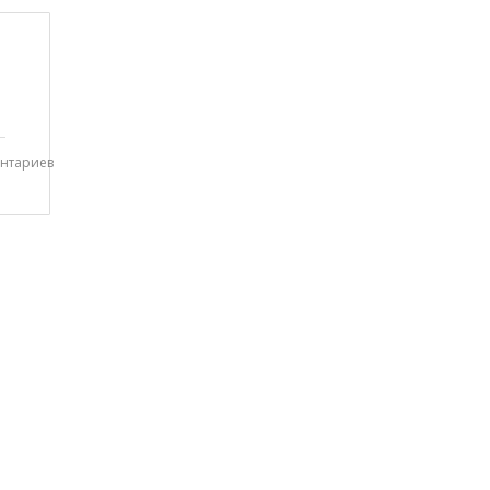
нтариев