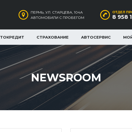
ПЕРМЬ, УЛ. СТАРЦЕВА, 104А
ОТДЕЛ ПР
8 958 
АВТОМОБИЛИ С ПРОБЕГОМ
ВТОКРЕДИТ
СТРАХОВАНИЕ
АВТОСЕРВИС
МО
NEWSROOM