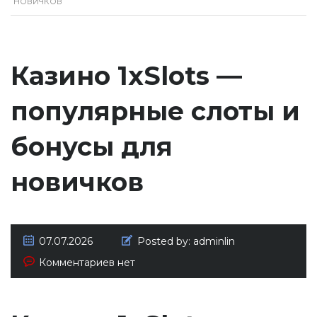
НОВИЧКОВ
Казино 1xSlots —
популярные слоты и
бонусы для
новичков
07.07.2026
Posted by:
adminlin
Комментариев нет