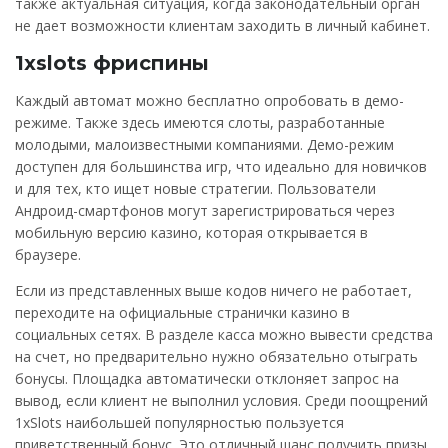
также актуальная ситуация, когда законодательный орган
не дает возможности клиентам заходить в личный кабинет.
1xslots фриспины
Каждый автомат можно бесплатно опробовать в демо-
режиме. Также здесь имеются слоты, разработанные
молодыми, малоизвестными компаниями. Демо-режим
доступен для большинства игр, что идеально для новичков
и для тех, кто ищет новые стратегии. Пользователи
Андроид-смартфонов могут зарегистрироваться через
мобильную версию казино, которая открывается в
браузере.
Если из представленных выше кодов ничего не работает,
переходите на официальные странички казино в
социальных сетях. В разделе касса можно вывести средства
на счет, но предварительно нужно обязательно отыграть
бонусы. Площадка автоматически отклоняет запрос на
вывод, если клиент не выполнил условия. Среди поощрений
1xSlots наибольшей популярностью пользуется
приветственный бонус. Это отличный шанс получить призы,