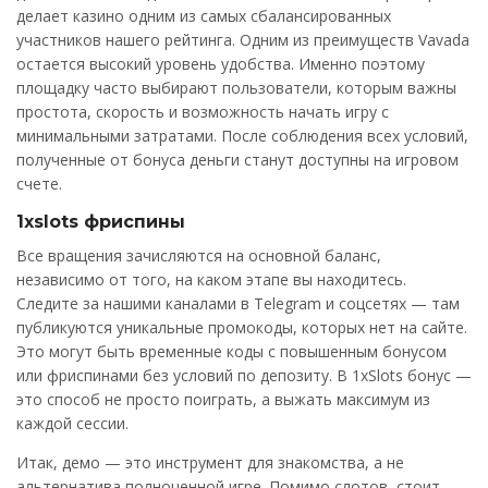
делает казино одним из самых сбалансированных
участников нашего рейтинга. Одним из преимуществ Vavada
остается высокий уровень удобства. Именно поэтому
площадку часто выбирают пользователи, которым важны
простота, скорость и возможность начать игру с
минимальными затратами. После соблюдения всех условий,
полученные от бонуса деньги станут доступны на игровом
счете.
1xslots фриспины
Все вращения зачисляются на основной баланс,
независимо от того, на каком этапе вы находитесь.
Следите за нашими каналами в Telegram и соцсетях — там
публикуются уникальные промокоды, которых нет на сайте.
Это могут быть временные коды с повышенным бонусом
или фриспинами без условий по депозиту. В 1xSlots бонус —
это способ не просто поиграть, а выжать максимум из
каждой сессии.
Итак, демо — это инструмент для знакомства, а не
альтернатива полноценной игре. Помимо слотов, стоит