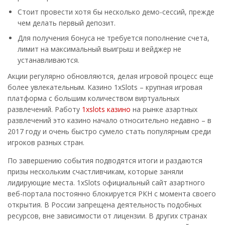
Стоит провести хотя бы несколько демо-сессий, прежде
чем делать первый депозит.
Для получения бонуса не требуется пополнение счета,
лимит на максимальный выигрыш и вейджер не
устанавливаются.
Акции регулярно обновляются, делая игровой процесс еще
более увлекательным. Казино 1xSlots – крупная игровая
платформа с большим количеством виртуальных
развлечений. Работу
1xslots казино
на рынке азартных
развлечений это казино начало относительно недавно – в
2017 году и очень быстро сумело стать популярным среди
игроков разных стран.
По завершению события подводятся итоги и раздаются
призы нескольким счастливчикам, которые заняли
лидирующие места. 1xSlots официальный сайт азартного
веб-портала постоянно блокируется РКН с момента своего
открытия. В России запрещена деятельность подобных
ресурсов, вне зависимости от лицензии. В других странах