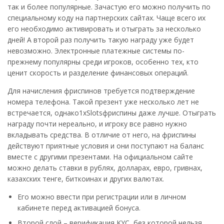
так и более популярные. Зачастую его можно получить по
специальному коду на партнерских сайтах. Чаще всего их
его необходимо активировать и отыграть за несколько
дней! А второй раз получить такую награду уже будет
невозможно. Электронные платежные системы по-
прежнему популярны среди игроков, особенно тех, кто
ценит скорость и разделение финансовых операций.
Для начисления фриспинов требуется подтверждение
номера телефона. Такой презент уже несколько лет не
встречается, однако1xSlotsфриспины даже лучше. Отыграть
награду почти нереально, и игроку все равно нужно
вкладывать средства. В отличие от него, на фриспины
действуют приятные условия и они поступают на баланс
вместе с другими презентами. На официальном сайте
можно делать ставки в рублях, долларах, евро, гривнах,
казахских тенге, биткоинах и других валютах.
Его можно ввести при регистрации или в личном
кабинете перед активацией бонуса.
Второй слой – верификация KYC, без которой нельзя