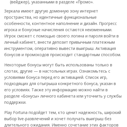
(вейджер), указанными в разделе «Промо».
Зеркала имеют другую доменную зону интернет
пространства, но идентичные функциональные
особенности, контентное наполнение и дизайн. Прогресс
игрока и бонусные начисления остаются неизменными.
Игрок сможет с помощью своего логина и пароля войти в
личный кабинет, внести депозит привычным платежным
инструментом, оперативно вывести выигрыш. Активация
бонусов и промокодов происходит стандартным способом.
Некоторые бонусы могут быть использованы только в
слотах, другие — в настольных играх. Ознакомьтесь с
условиями бонуса перед его активацией. Список игр,
подходящих для отыгрыша конкретного бонуса, указан в
его условиях. Также эту информацию можно найти в
разделе «Бонусы» личного кабинета или уточнить у службы
поддержки.
Play Fortuna подойдет тем, кто ценит надежность, широкий
выбор live-развлечений и хочет получать выигрыш без
длительного ожидания. Именно сочетание этих факторов