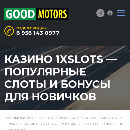
ОТДЕЛ ПРОДАЖ :
8 958 143 0977
КАЗИНО 1XSLOTS —
ПОПУЛЯРНЫЕ
СЛОТЫ И БОНУСЫ
ДЛЯ НОВИЧКОВ
АВТОМОБИЛИ С ПРОБЕГОМ
>
NEWSROOM
>
VODKA-ZERKALO.RU
>
1500A Z
>
КАЗИНО 1XSLOTS — ПОПУЛЯРНЫЕ СЛОТЫ И БОНУСЫ ДЛЯ