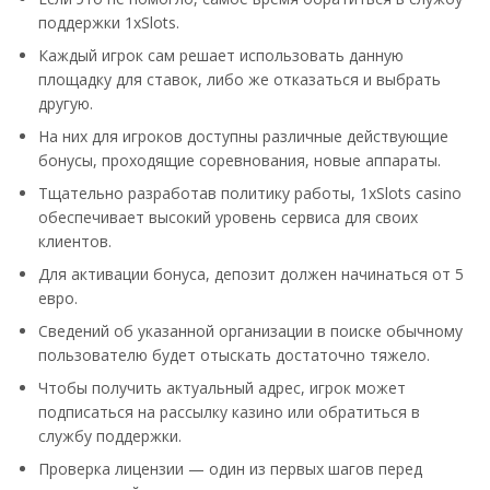
поддержки 1xSlots.
Каждый игрок сам решает использовать данную
площадку для ставок, либо же отказаться и выбрать
другую.
На них для игроков доступны различные действующие
бонусы, проходящие соревнования, новые аппараты.
Тщательно разработав политику работы, 1xSlots casino
обеспечивает высокий уровень сервиса для своих
клиентов.
Для активации бонуса, депозит должен начинаться от 5
евро.
Сведений об указанной организации в поиске обычному
пользователю будет отыскать достаточно тяжело.
Чтобы получить актуальный адрес, игрок может
подписаться на рассылку казино или обратиться в
службу поддержки.
Проверка лицензии — один из первых шагов перед