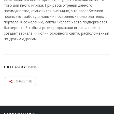
того или иного игрока. При рассмотрении данного
преимущества, становится очевидно, что разработчики
проявляют заботу о новых и постоянных пользователях
портала. К сожалению, сайты 1хслотс часто подвергаются
блокировке. Чтобы игроки продолжали играть, казино
создает зеркала — копии основного сайта, расположенный
по другим адресам.
CATEGORY:
1500A Z
SHARE THIS