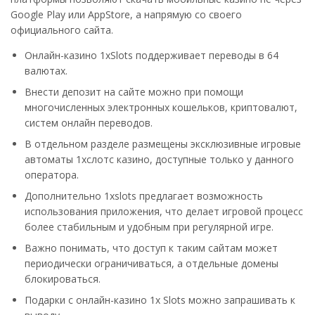
Google Play или AppStore, а напрямую со своего
официального сайта.
Онлайн-казино 1xSlots поддерживает переводы в 64
валютах.
Внести депозит на сайте можно при помощи
многочисленных электронных кошельков, криптовалют,
систем онлайн переводов.
В отдельном разделе размещены эксклюзивные игровые
автоматы 1хслотс казино, доступные только у данного
оператора.
Дополнительно 1xslots предлагает возможность
использования приложения, что делает игровой процесс
более стабильным и удобным при регулярной игре.
Важно понимать, что доступ к таким сайтам может
периодически ограничиваться, а отдельные домены
блокироваться.
Подарки с онлайн-казино 1x Slots можно запрашивать к