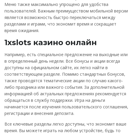
Меню также максимально упрощено для удобства
пользователей. Важным преимуществом мобильной версии
является возможность быстро переключаться между
разделами и играми, что экономит время и сокращает
время ожидания.
1xslots казино онлайн
Например, есть специальное предложение на выходные или
в определенный день недели. Все бонусы и акции всегда
доступны на официальном сайте, их легко найти в
соответствующем разделе. Помимо стандартных бонусов,
также проводятся тематические акции по случаю какого-
либо праздника или важного события. За дополнительной
информацией об актуальных предложениях рекомендуется
обращаться в службу поддержки. Игра на деньги
начинается после изучения пользовательского соглашения,
регистрации и внесения депозита.
Все ключевые разделы легко доступны, что экономит ваше
время. Вы можете играть на любом устройстве, будь то