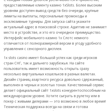
предоставляемые клиенту казино 1xSlots. Более высоким
уровням доступен вывод средств без очереди, крупные
лимиты на выплаты, персональные промокоды и
эксклюзивные турниры. Для запуска сайта укажите
актуальный адрес в поисковой строке. Адаптив не занимает
место в устройстве, и это его очередное преимущество.
Интерфейс мобильного казино 1х Слотс немного
отличается от полноразмерной версии в угоду удобного
управления с сенсорного дисплея.
1x slots casino имеет большой успех как среди игроков
стран СНГ, так и дальнего зарубежья. На сайте
пользователь имеет возможность открыть сразу
несколько виртуальных кошельков в разных валютах.
Дизайн страниц азартного ресурса довольно сдержанный,
выполнен в черных и золотых тонах. Качественный сервис
делает официальный сайт 1xslots конкурентоспособным на
международном уровне. Хотите сыграть в рулетку или в
покер с живыми дилерами — это возможно в любое время!
Техническая поддержка всегда на связи и готова