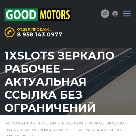
ОТДЕЛ ПРОДАЖ :
8 958 143 0977
1XSLOTS ЗЕРКАЛО
РАБОЧЕЕ —
АКТУАЛЬНАЯ
ССЫЛКА БЕЗ
ОГРАНИЧЕНИЙ
АВТОМОБИЛИ С ПРОБЕГОМ
>
NEWSROOM
>
VODKA-ZERKALO.RU
>
1500A Z
>
1XSLOTS ЗЕРКАЛО РАБОЧЕЕ — АКТУАЛЬНАЯ ССЫЛКА БЕЗ