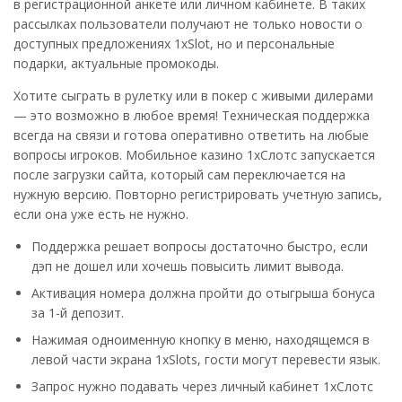
в регистрационной анкете или личном кабинете. В таких
рассылках пользователи получают не только новости о
доступных предложениях 1xSlot, но и персональные
подарки, актуальные промокоды.
Хотите сыграть в рулетку или в покер с живыми дилерами
— это возможно в любое время! Техническая поддержка
всегда на связи и готова оперативно ответить на любые
вопросы игроков. Мобильное казино 1хСлотс запускается
после загрузки сайта, который сам переключается на
нужную версию. Повторно регистрировать учетную запись,
если она уже есть не нужно.
Поддержка решает вопросы достаточно быстро, если
дэп не дошел или хочешь повысить лимит вывода.
Активация номера должна пройти до отыгрыша бонуса
за 1-й депозит.
Нажимая одноименную кнопку в меню, находящемся в
левой части экрана 1xSlots, гости могут перевести язык.
Запрос нужно подавать через личный кабинет 1хСлотс