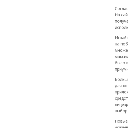
Соглас
На сай
получ
исполь
Играйт
на поб
множес
макси
было и
приумн
Больши
для хо
прило
средст
лицезр
выбор 
Новые
указы