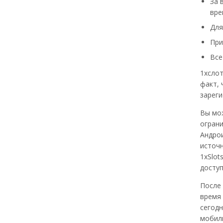
За 
вре
Для
При
Все
1хслот
факт, 
зарег
Вы мож
ограни
Андрои
источн
1xSlot
доступ
После 
время 
сегодн
мобиль