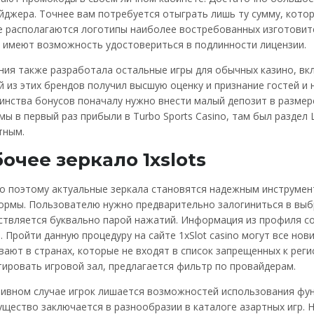
йджера. Точнее вам потребуется отыграть лишь ту сумму, кото
е располагаются логотипы наиболее востребованных изготовит
 имеют возможность удостовериться в подлинности лицензии.
ия также разработала остальные игры для обычных казино, вклю
 из этих брендов получил высшую оценку и признание гостей и 
нства бонусов поначалу нужно внести малый депозит в размере
мы в первый раз прибыли в Turbo Sports Casino, там был раздел 
тным.
очее зеркало 1xslots
о поэтому актуальные зеркала становятся надежным инструмен
рмы. Пользователю нужно предварительно залогиниться в выбр
твляется буквально парой нажатий. Информация из профиля со
. Пройти данную процедуру на сайте 1xSlot casino могут все но
ают в странах, которые не входят в список запрещенных к реги
ировать игровой зал, предлагается фильтр по провайдерам.
тивном случае игрок лишается возможностей использования фун
щество заключается в разнообразии в каталоге азартных игр. 