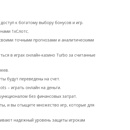
 доступ к богатому выбору бонусов и игр.
енами 1хСлотс.
 своими точными прогнозами и аналитическими
ться в играх онлайн-казино Turbo за считанные
еев.
ты будут переведены на счет.
ts – играть онлайн на деньги.
 функционалом без финансовых затрат.
ты, и вы отыщите множество игр, которые для
чивают надежный уровень защиты игрокам