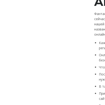
A
Фантас
сейчас
нашей 
назван
онлайн
Каж
рег
Онл
без
Что
Пос
нуж
В т
При
сай