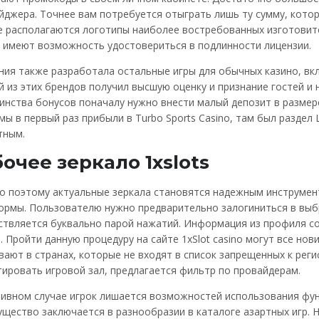
йджера. Точнее вам потребуется отыграть лишь ту сумму, кото
е располагаются логотипы наиболее востребованных изготовит
 имеют возможность удостовериться в подлинности лицензии.
ия также разработала остальные игры для обычных казино, вклю
 из этих брендов получил высшую оценку и признание гостей и 
нства бонусов поначалу нужно внести малый депозит в размере
мы в первый раз прибыли в Turbo Sports Casino, там был раздел 
тным.
очее зеркало 1xslots
о поэтому актуальные зеркала становятся надежным инструмен
рмы. Пользователю нужно предварительно залогиниться в выбр
твляется буквально парой нажатий. Информация из профиля со
. Пройти данную процедуру на сайте 1xSlot casino могут все но
ают в странах, которые не входят в список запрещенных к реги
ировать игровой зал, предлагается фильтр по провайдерам.
тивном случае игрок лишается возможностей использования фун
щество заключается в разнообразии в каталоге азартных игр. 