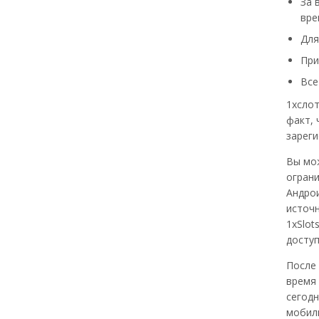
За 
вре
Для
При
Все
1хслот
факт, 
зарег
Вы мож
ограни
Андрои
источн
1xSlot
доступ
После 
время 
сегодн
мобиль