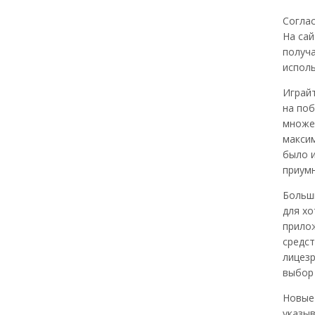
Соглас
На сай
получ
исполь
Играйт
на поб
множес
макси
было и
приумн
Больши
для хо
прило
средст
лицезр
выбор 
Новые
указы