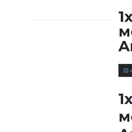
1
м
A
1
м