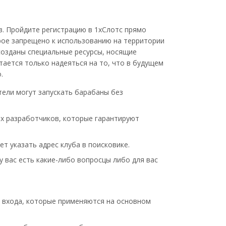
в. Пройдите регистрацию в 1хСлотс прямо
орое запрещено к использованию на территории
 созданы специальные ресурсы, носящие
тается только надеяться на то, что в будущем
.
ели могут запускать барабаны без
ых разработчиков, которые гарантируют
ет указать адрес клуба в поисковике.
 вас есть какие-либо вопросцы либо для вас
ля входа, которые применяются на основном