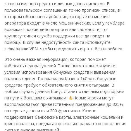
защиты именно средств и личных данных игроков. В
пользовательском соглашении точно прописан список, в
котором обозначены действия, которые по мнению
оператора входят в число мошеннических. Если у гемблера
возникают какие-либо вопросы или сложности, то
круглосуточная служба поддержки всегда придет на
помощь. В случае недоступности сайта используйте
зеркала или VPN, чтобы продолжать играть без перебоев.
Это очень важная информация, которая поможет
избежать недоразумений. Также внимательно изучите
условия использования бонусных средств и выведения
наличных денег. По правилам Казино 1хСлот, бонусные
средства требуют обязательного снятия отыгрыша. В
любом случае, данный бонус станет отличным подспорьем
на пути к большим выигрышам.
Новые игроки могут
воспользоваться приветственным предложением до 325%
на первые депозиты и 200 фриспинов. Казино
поддерживает банковские карты, электронные кошельки и
криптовалюты, предлагая несколько вариантов пополнения
счета и вывода выигрышей.