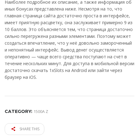
Наиболее подробное их описание, а также информация об
иных бонусах представлена ниже. Несмотря на то, что
главная страница сайта достаточно проста в интерфейсе,
имеет приятную расцветку, она заслуживает примерно 9 из
10 баллов. Это объясняется тем, что страница достаточно
сильно перегружена разными элементами. Поэтому может
создаться впечатление, что у неё довольно замороченный
и непонятный интерфейс. Вывод денег осуществляется
оперативно — чаще всего средства поступают на счёт в
течение нескольких минут. Для доступа в мобильной версии
достаточно скачать 1xSlots на Android или зайти через
браузер на iOS.
CATEGORY:
1500A Z
SHARE THIS