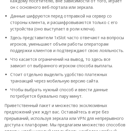
каждому посетителю, вне зависимости от того, играет
он с основного веб-портала или зеркала.
Данные шифруются перед отправкой на сервер со
стороны клиента, и расшифровываются только с его
устройства (оно выступает в роли ключа).
Здесь представители 1xSlot часто отвечают на вопросы
игроков, уменьшают объем работы операторам
поддержки клиентов и подтверждают свою лояльность.
Что касается ограничений на вывод, то здесь все
зависит от выбранного игроком способа выплаты.
Стоит отдельно выделить удобство платежных
транзакций через мобильную версию сайта.
Чтобы выбрать нужный способ и ввести данные
потребуется буквально пару минут.
Приветственный пакет и множество эксклюзивных
предложений уже ждут вас. Оставайтесь в игре без
прерываний, используя зеркала или VPN для непрерывного
доступа к платформе. Мы предлагаем множество способов