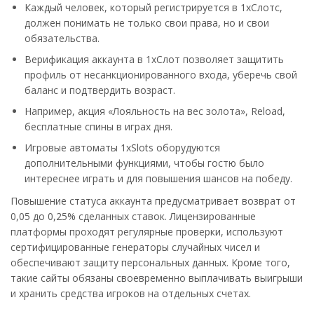
Каждый человек, который регистрируется в 1хСлотс,
должен понимать не только свои права, но и свои
обязательства.
Верификация аккаунта в 1xСлот позволяет защитить
профиль от несанкционированного входа, уберечь свой
баланс и подтвердить возраст.
Например, акция «Лояльность на вес золота», Reload,
бесплатные спины в играх дня.
Игровые автоматы 1xSlots оборудуются
дополнительными функциями, чтобы гостю было
интереснее играть и для повышения шансов на победу.
Повышение статуса аккаунта предусматривает возврат от
0,05 до 0,25% сделанных ставок. Лицензированные
платформы проходят регулярные проверки, используют
сертифицированные генераторы случайных чисел и
обеспечивают защиту персональных данных. Кроме того,
такие сайты обязаны своевременно выплачивать выигрыши
и хранить средства игроков на отдельных счетах.