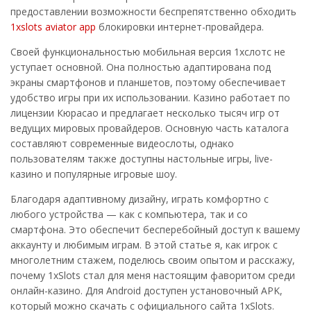
предоставлении возможности беспрепятственно обходить
1xslots aviator app
блокировки интернет-провайдера.
Своей функциональностью мобильная версия 1xслотс не
уступает основной. Она полностью адаптирована под
экраны смартфонов и планшетов, поэтому обеспечивает
удобство игры при их использовании. Казино работает по
лицензии Кюрасао и предлагает несколько тысяч игр от
ведущих мировых провайдеров. Основную часть каталога
составляют современные видеослоты, однако
пользователям также доступны настольные игры, live-
казино и популярные игровые шоу.
Благодаря адаптивному дизайну, играть комфортно с
любого устройства — как с компьютера, так и со
смартфона. Это обеспечит бесперебойный доступ к вашему
аккаунту и любимым играм. В этой статье я, как игрок с
многолетним стажем, поделюсь своим опытом и расскажу,
почему 1xSlots стал для меня настоящим фаворитом среди
онлайн-казино. Для Android доступен установочный APK,
который можно скачать с официального сайта 1xSlots.