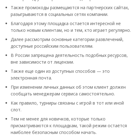
Также промокоды размещаются на партнерских сайтах,
разыгрываются в социальных сетях компании.
Благодаря этому площадка остается интересной не
только новым клиентам, но и тем, кто играет регулярно.
Далее рассмотрим основные категории развлечений,
доступные российским пользователям.
В России запрещена деятельность подобных ресурсов,
вне зависимости от лицензии.
Также еще один из доступных способов — это
электронная почта.
При изменении личных данных об этом клиент должен
сообщать менеджерам сервиса самостоятельно.
Как правило, турниры связаны с игрой в тот или иной
слот.
Тем не менее для новичков, которые только
присматриваются к площадкам, такой режим остаётся
наиболее безопасным способом начать.