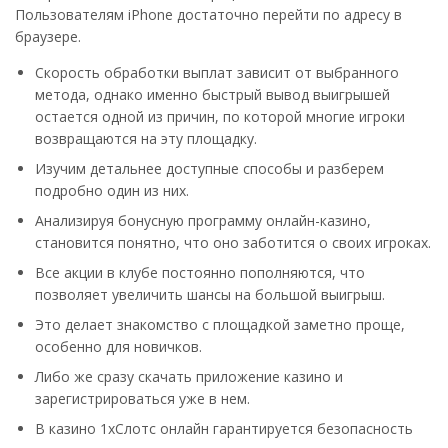
Пользователям iPhone достаточно перейти по адресу в
браузере.
Скорость обработки выплат зависит от выбранного
метода, однако именно быстрый вывод выигрышей
остается одной из причин, по которой многие игроки
возвращаются на эту площадку.
Изучим детальнее доступные способы и разберем
подробно один из них.
Анализируя бонусную программу онлайн-казино,
становится понятно, что оно заботится о своих игроках.
Все акции в клубе постоянно пополняются, что
позволяет увеличить шансы на большой выигрыш.
Это делает знакомство с площадкой заметно проще,
особенно для новичков.
Либо же сразу скачать приложение казино и
зарегистрироваться уже в нем.
В казино 1хСлотс онлайн гарантируется безопасность