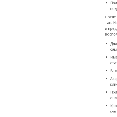
При
под
После 
тап. 
и пред
воспол
Для
сам
Име
ста
Вто
Аза
кли
При
онл
Кро
сче