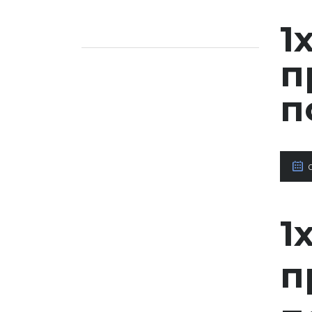
1
п
п
1
п