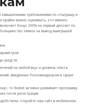
окам
я завышенными требованиями по отыгрышу и
е крайне важно оценивать, кто именно
включает бонус 250% на первый депозит по
 большинство заявок на вывод выигрышей
ана.
параметров.
а средств.
ечений на любой вкус и уровень опыта.
чений, введенных Роскомнадзором в сфере
нус, то Riobet активно развивает программу
же после регистрации.
 удобством, откройте наш сайт в мобильном