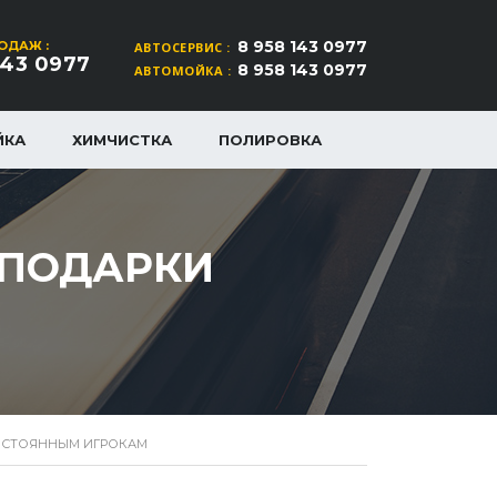
8 958 143 0977
ОДАЖ :
АВТОСЕРВИС :
143 0977
8 958 143 0977
АВТОМОЙКА :
ЙКА
ХИМЧИСТКА
ПОЛИРОВКА
И ПОДАРКИ
 ПОСТОЯННЫМ ИГРОКАМ