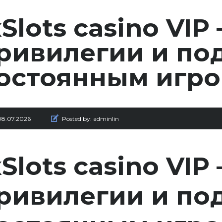
xSlots casino VIP
ривилегии и по
остоянным игр
08.07.2026
Posted by:
adminlin
xSlots casino VIP
ривилегии и по