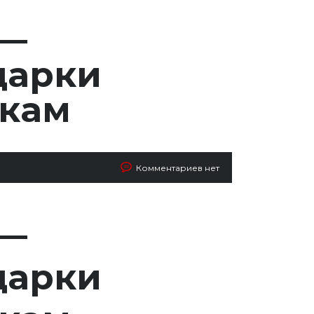
 —
дарки
окам
Комментариев нет
 —
дарки