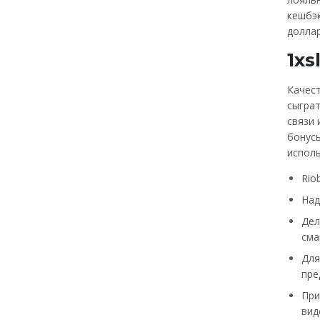
кешбэк
доллар
1xs
Качест
сыграт
связи 
бонусы
исполь
Rio
Над
Дел
сма
Для
пре
При
вид