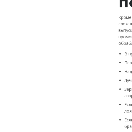
п
Кроме
сложны
выпуск
промо
обраба
В п
Пер
Над
Луч
Зер
аза
Есл
лоя
Есл
бра