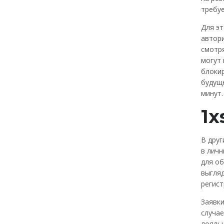
требуе
Для э
автори
смотря
могут 
блоки
будуще
минут.
1x
В друг
в личн
для об
выгляд
регист
Заявки
случае
лояльн