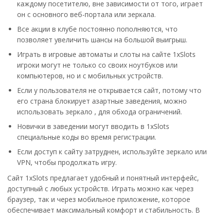
каждому посетителю, вне зависимости от того, играет
он с основного веб-портала или зеркала.
Все акции в клубе постоянно пополняются, что
позволяет увеличить шансы на большой выигрыш.
Играть в игровые автоматы и слоты на сайте 1xSlots
игроки могут не только со своих ноутбуков или
компьютеров, но и с мобильных устройств.
Если у пользователя не открывается сайт, потому что
его страна блокирует азартные заведения, можно
использовать зеркало , для обхода ограничений.
Новички в заведении могут вводить в 1xSlots
специальные коды во время регистрации.
Если доступ к сайту затруднен, используйте зеркало или
VPN, чтобы продолжать игру.
Сайт 1xSlots предлагает удобный и понятный интерфейс,
доступный с любых устройств. Играть можно как через
браузер, так и через мобильное приложение, которое
обеспечивает максимальный комфорт и стабильность. В