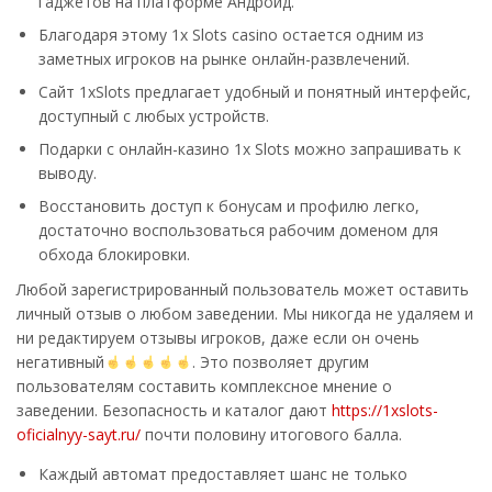
гаджетов на платформе Андроид.
Благодаря этому 1x Slots casino остается одним из
заметных игроков на рынке онлайн-развлечений.
Сайт 1xSlots предлагает удобный и понятный интерфейс,
доступный с любых устройств.
Подарки с онлайн-казино 1x Slots можно запрашивать к
выводу.
Восстановить доступ к бонусам и профилю легко,
достаточно воспользоваться рабочим доменом для
обхода блокировки.
Любой зарегистрированный пользователь может оставить
личный отзыв о любом заведении. Мы никогда не удаляем и
ни редактируем отзывы игроков, даже если он очень
негативный
. Это позволяет другим
пользователям составить комплексное мнение о
заведении. Безопасность и каталог дают
https://1xslots-
oficialnyy-sayt.ru/
почти половину итогового балла.
Каждый автомат предоставляет шанс не только