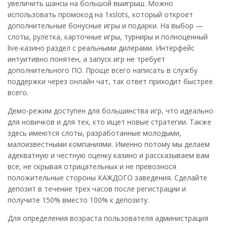
увеличить шансы на большой выигрыш. Можно
использовать промокод на 1xslots, который откроет
дополнительные бонусные игры и подарки. На выбор —
слоты, рулетка, карточные игры, турниры и полноценный
live-казино раздел с реальными дилерами. Интерфейс
интуитивно понятен, а запуск игр не требует
дополнительного ПО. Проще всего написать в службу
поддержки через онлайн чат, так ответ приходит быстрее
всего.
Демо-режим доступен для большинства игр, что идеально
для новичков и для тех, кто ищет новые стратегии. Также
здесь имеются слоты, разработанные молодыми,
малоизвестными компаниями. Именно потому мы делаем
адекватную и честную оценку казино и рассказываем вам
все, не скрывая отрицательных и не превознося
положительные стороны КАЖДОГО заведения. Сделайте
депозит в течение трех часов после регистрации и
получите 150% вместо 100% к депозиту.
Для определения возраста пользователя администрация