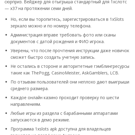
сюрприз. Вейджер для отыгрыша стандартный для 1хслотс
— х37 на протяжении семи дней.
Но, если вы торопитесь, зарегистрироваться в 1xSlots
зеркало можно и по номеру телефона.
Администрация вправе требовать фото или сканы
документов с датой рождения и ФИО игрока.
Уверены, что после прочтения инструкции даже новичок
сможет быстро создать учетную запись.
Не остались в стороне и авторитетные гэмблингресурсы
такие как ThePogg, CasinoMeister, AskGamblers, LCB.
По отзывам пользователей они неплохо дают выигрыши
среднего размера.
Каждое онлайн казино проходит проверку по шести
направлениям.
Любые игры из раздела с барабанными аппаратами
запускаются в демо режиме.
Программа 1xslots apk доступна для владельцев