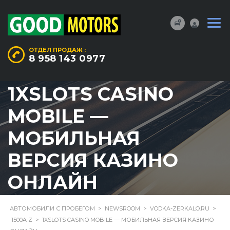
ОТДЕЛ ПРОДАЖ :
8 958 143 0977
1XSLOTS CASINO
MOBILE —
МОБИЛЬНАЯ
ВЕРСИЯ КАЗИНО
ОНЛАЙН
АВТОМОБИЛИ С ПРОБЕГОМ
>
NEWSROOM
>
VODKA-ZERKALO.RU
>
1500A Z
>
1XSLOTS CASINO MOBILE — МОБИЛЬНАЯ ВЕРСИЯ КАЗИНО