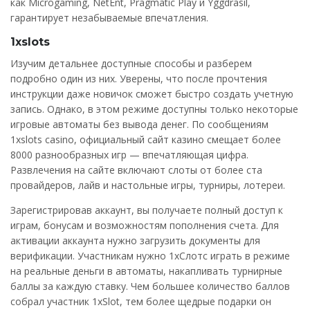
как Microgaming, NetEnt, Pragmatic Play и Yggdrasil,
гарантирует незабываемые впечатления.
1xslots
Изучим детальнее доступные способы и разберем
подробно один из них. Уверены, что после прочтения
инструкции даже новичок сможет быстро создать учетную
запись. Однако, в этом режиме доступны только некоторые
игровые автоматы без вывода денег. По сообщениям
1xslots casino, официальный сайт казино смещает более
8000 разнообразных игр — впечатляющая цифра.
Развлечения на сайте включают слоты от более ста
провайдеров, лайв и настольные игры, турниры, лотереи.
Зарегистрировав аккаунт, вы получаете полный доступ к
играм, бонусам и возможностям пополнения счета. Для
активации аккаунта нужно загрузить документы для
верификации. Участникам нужно 1xСлотс играть в режиме
на реальные деньги в автоматы, накапливать турнирные
баллы за каждую ставку. Чем большее количество баллов
собрал участник 1xSlot, тем более щедрые подарки он