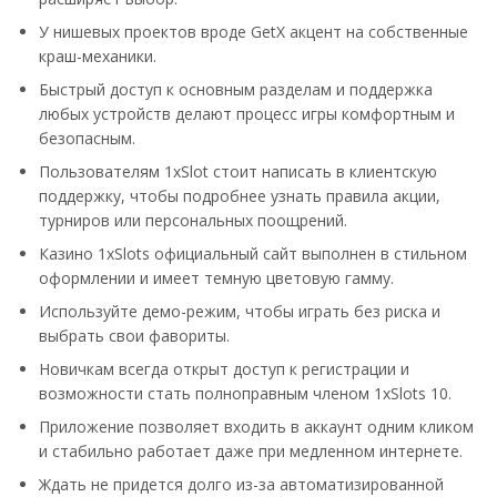
У нишевых проектов вроде GetX акцент на собственные
краш-механики.
Быстрый доступ к основным разделам и поддержка
любых устройств делают процесс игры комфортным и
безопасным.
Пользователям 1xSlot стоит написать в клиентскую
поддержку, чтобы подробнее узнать правила акции,
турниров или персональных поощрений.
Казино 1xSlots официальный сайт выполнен в стильном
оформлении и имеет темную цветовую гамму.
Используйте демо-режим, чтобы играть без риска и
выбрать свои фавориты.
Новичкам всегда открыт доступ к регистрации и
возможности стать полноправным членом 1xSlots 10.
Приложение позволяет входить в аккаунт одним кликом
и стабильно работает даже при медленном интернете.
Ждать не придется долго из-за автоматизированной