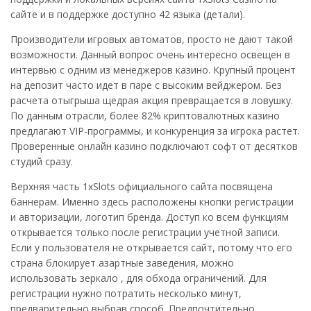
сайте и в поддержке доступно 42 языка (детали).
Производители игровых автоматов, просто не дают такой
возможности. Данный вопрос очень интересно освещен в
интервью с одним из менеджеров казино. Крупный процент
на депозит часто идет в паре с высоким вейджером. Без
расчета отыгрыша щедрая акция превращается в ловушку.
По данным отрасли, более 82% криптовалютных казино
предлагают VIP-программы, и конкуренция за игрока растет.
Проверенные онлайн казино подключают софт от десятков
студий сразу.
Верхняя часть 1xSlots официального сайта посвящена
баннерам. Именно здесь расположены кнопки регистрации
и авторизации, логотип бренда. Доступ ко всем функциям
открывается только после регистрации учетной записи.
Если у пользователя не открывается сайт, потому что его
страна блокирует азартные заведения, можно
использовать зеркало , для обхода ограничений. Для
регистрации нужно потратить несколько минут,
предварительно выбрав способ. Предпочтительно