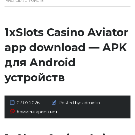
ANDROID УСТРОЙСТВ
1xSlots Casino Aviator
app download — APK
для Android
устройств
07.07.2026
Posted by:
adminlin
Комментариев нет