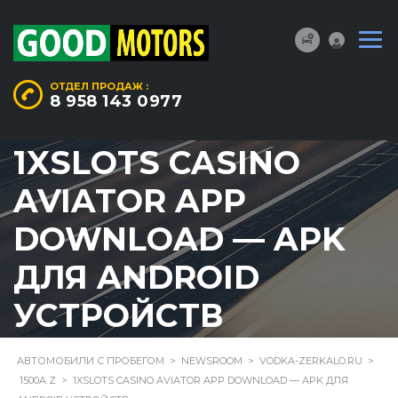
ОТДЕЛ ПРОДАЖ :
8 958 143 0977
1XSLOTS CASINO
AVIATOR APP
DOWNLOAD — APK
ДЛЯ ANDROID
УСТРОЙСТВ
АВТОМОБИЛИ С ПРОБЕГОМ
>
NEWSROOM
>
VODKA-ZERKALO.RU
>
1500A Z
>
1XSLOTS CASINO AVIATOR APP DOWNLOAD — APK ДЛЯ