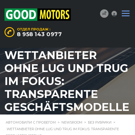
ОТДЕЛ ПРОДАЖ :
8 958 143 0977
WETTANBIETER
OHNE LUG UND TRUG
IM FOKUS:
TRANSPARENTE
GESCHÄFTSMODELLE
АВТОМОБИЛИ С ПРОБЕГОМ
>
NEWSROOM
>
БЕЗ РУБРИКИ
>
WETTANBIETER OHNE LUG UND TRUG IM FOKUS: TRANSPARENTE