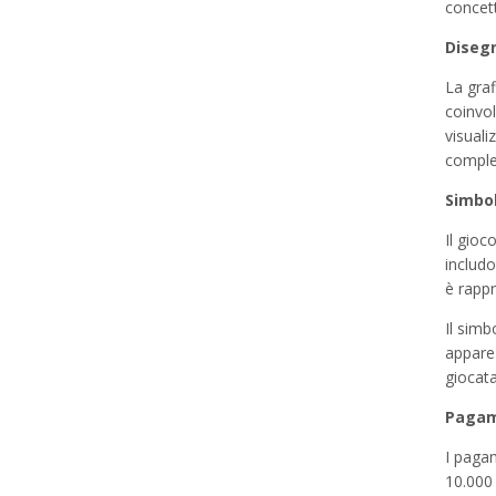
concett
Disegn
La graf
coinvol
visuali
comple
Simbol
Il gioc
includo
è rappr
Il simb
appare 
giocata
Pagam
I pagam
10.000 