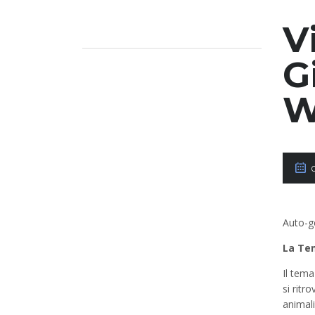
V
G
W
Auto-g
La Tem
Il tema
si ritr
animali