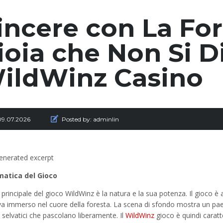
incere con La Fo
ioia che Non Si D
ildWinz Casino
09.07.2026
Posted by:
adminlin
enerated excerpt
atica del Gioco
 principale del gioco WildWinz è la natura e la sua potenza. Il gioco è
ova immerso nel cuore della foresta. La scena di sfondo mostra un paes
 selvatici che pascolano liberamente. Il
WildWinz
gioco è quindi caratt