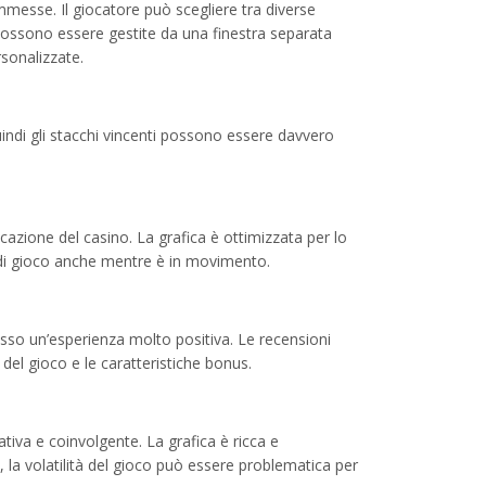
messe. Il giocatore può scegliere tra diverse
ossono essere gestite da una finestra separata
rsonalizzate.
uindi gli stacchi vincenti possono essere davvero
icazione del casino. La grafica è ottimizzata per lo
 di gioco anche mentre è in movimento.
sso un’esperienza molto positiva. Le recensioni
del gioco e le caratteristiche bonus.
tiva e coinvolgente. La grafica è ricca e
, la volatilità del gioco può essere problematica per