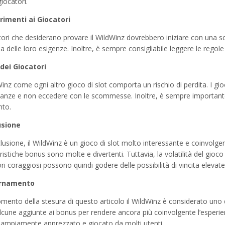
giocatori.
imenti ai Giocatori
atori che desiderano provare il WildWinz dovrebbero iniziare con u
 delle loro esigenze. Inoltre, è sempre consigliabile leggere le regole
 dei Giocatori
Winz come ogni altro gioco di slot comporta un rischio di perdita. I gi
inanze e non eccedere con le scommesse. Inoltre, è sempre importante
to.
usione
lusione, il WildWinz è un gioco di slot molto interessante e coinvolgen
ristiche bonus sono molte e divertenti. Tuttavia, la volatilità del gioc
ri coraggiosi possono quindi godere delle possibilità di vincita elevat
rnamento
ento della stesura di questo articolo il WildWinz è considerato uno de
lcune aggiunte ai bonus per rendere ancora più coinvolgente l’esperien
 ampiamente apprezzato e giocato da molti utenti.