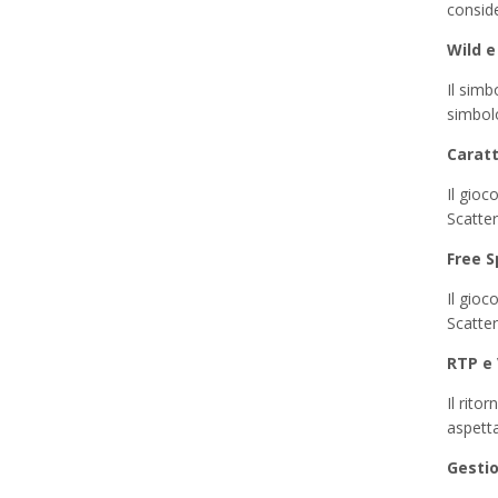
conside
Wild e
Il simb
simbolo
Caratt
Il gioc
Scatter
Free S
Il gioc
Scatter
RTP e 
Il rito
aspetta
Gesti