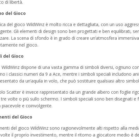
o di libertà.
o del Gioco
ica del gioco WildWinz è molto ricca e dettagliata, con un uso aggress
gente. Gli elementi di design sono ben progettati e ben equilibrati, se
zzare. La scena di sfondo è in grado di creare un’atmosfera immersiva,
tamente nel gioco.
i del Gioco
o WildWinz dispone di una vasta gamma di simboli diversi, ognuno con 
no i classici numeri da 9 a Ace, mentre i simboli speciali includono anim
esentato da un’aquila in volo, che può sostituire qualsiasi altro simbo
olo Scatter è invece rappresentato da un grande albero con foglie rigog
tre volte o più sullo schermo. I simboli speciali sono ben disegnati e fa
 piacevole e coinvolgente.
enti del Gioco
enti del gioco WildWinz sono ragionevolmente alti rispetto alla medi
volte il proprio investimento, mentre il ritorno a giocatore medio è dell