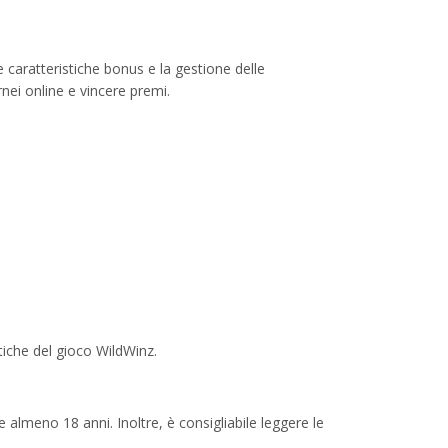
 caratteristiche bonus e la gestione delle
rnei online e vincere premi.
stiche del gioco WildWinz.
 almeno 18 anni. Inoltre, è consigliabile leggere le