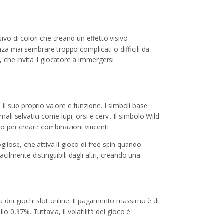
ivo di colori che creano un effetto visivo
nza mai sembrare troppo complicati o difficili da
 che invita il giocatore a immergersi
il suo proprio valore e funzione. I simboli base
ali selvatici come lupi, orsi e cervi. Il simbolo Wild
lo per creare combinazioni vincenti.
liose, che attiva il gioco di free spin quando
cilmente distinguibili dagli altri, creando una
a dei giochi slot online. Il pagamento massimo è di
o 0,97%. Tuttavia, il volatilità del gioco è