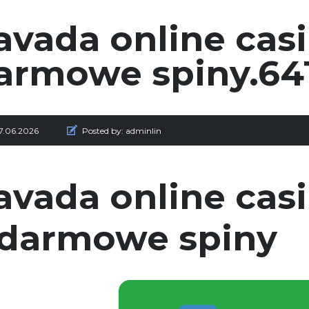
avada online cas
armowe spiny.64
17.06.2026
Posted by:
adminlin
avada online cas
 darmowe spiny