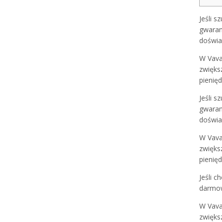
Jeśli s
gwaran
doświa
W Vavad
zwięks
pienięd
Jeśli 
gwaran
doświa
W Vavad
zwięks
pienięd
Jeśli c
darmow
W Vavad
zwięks