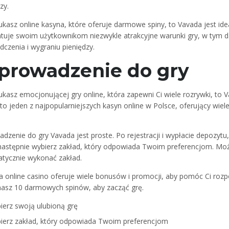
zy.
szukasz online kasyna, które oferuje darmowe spiny, to Vavada jest 
tuje swoim użytkownikom niezwykle atrakcyjne warunki gry, w tym
dczenia i wygraniu pieniędzy.
rowadzenie do gry
szukasz emocjonującej gry online, która zapewni Ci wiele rozrywki, t
to jeden z najpopularniejszych kasyn online w Polsce, oferujący wiele
dzenie do gry Vavada jest proste. Po rejestracji i wypłacie depozyt
 następnie wybierz zakład, który odpowiada Twoim preferencjom. Mo
tycznie wykonać zakład.
 online casino oferuje wiele bonusów i promocji, aby pomóc Ci rozp
asz 10 darmowych spinów, aby zacząć grę.
ierz swoją ulubioną grę
ierz zakład, który odpowiada Twoim preferencjom