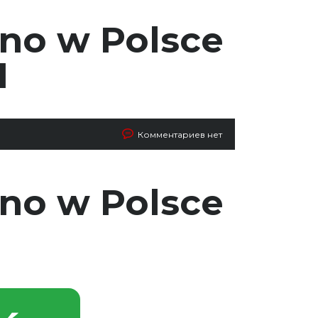
ino w Polsce
1
Комментариев нет
ino w Polsce