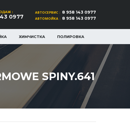
8 958 143 0977
ОДАЖ :
АВТОСЕРВИС :
143 0977
8 958 143 0977
АВТОМОЙКА :
ЙКА
ХИМЧИСТКА
ПОЛИРОВКА
MOWE SPINY.641