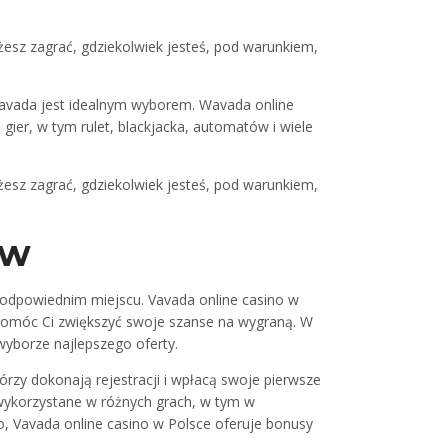
żesz zagrać, gdziekolwiek jesteś, pod warunkiem,
o Vavada jest idealnym wyborem. Wavada online
 gier, w tym rulet, blackjacka, automatów i wiele
żesz zagrać, gdziekolwiek jesteś, pod warunkiem,
ów
w odpowiednim miejscu. Vavada online casino w
pomóc Ci zwiększyć swoje szanse na wygraną. W
yborze najlepszego oferty.
rzy dokonają rejestracji i wpłacą swoje pierwsze
ykorzystane w różnych grach, w tym w
, Vavada online casino w Polsce oferuje bonusy