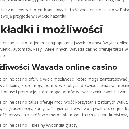
szukasz najlepszych ofert bonusowych, to Vavada online casino w Polsc
j swoją przygodę w świecie hazardu!
kładki i możliwości
 online casino to jeden z najpopularniejszych dostawców gier online 
uletki, automaty, kasy i wiele innych. Wavada casino oferuje także w
je.
liwości Wavada online casino
 online casino oferuje wiele możliwości, które mogą zainteresować gr
ych spiny, które mogą pomóc w zdobyciu doświadczenia i wzmocnie
e bonusy i promocje, które mogą pomóc w zwiększeniu swoich szans
online casino także oferuje możliwość korzystania z różnych walut, t
a, że gracze mogą korzystać z gier online w swojej walucie, co jest 
ość korzystania z różnych metod płatności, takich jak kart kredytow
 online casino – idealny wybór dla graczy