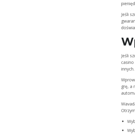
pienięd
Jeśli 
gwaran
doświa
Wp
Jeśli 
casino 
innych.
Wprowa
grę, a
automa
Wavada
Otrzym
Wyb
Wyb