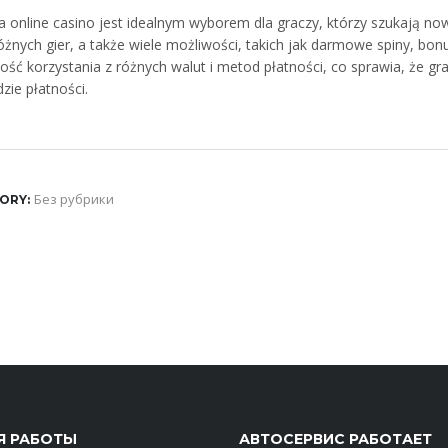
 online casino jest idealnym wyborem dla graczy, którzy szukają now
różnych gier, a także wiele możliwości, takich jak darmowe spiny, bo
ość korzystania z różnych walut i metod płatności, co sprawia, że gr
zie płatności.
Без рубрики
ORY:
Я РАБОТЫ
АВТОСЕРВИС РАБОТАЕТ