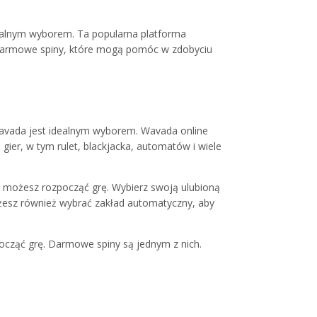
idealnym wyborem. Ta popularna platforma
 darmowe spiny, które mogą pomóc w zdobyciu
o Vavada jest idealnym wyborem. Wavada online
 gier, w tym rulet, blackjacka, automatów i wiele
u, możesz rozpocząć grę. Wybierz swoją ulubioną
żesz również wybrać zakład automatyczny, aby
ocząć grę. Darmowe spiny są jednym z nich.