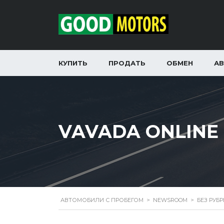
КУПИТЬ
ПРОДАТЬ
ОБМЕН
А
VAVADA ONLINE 
АВТОМОБИЛИ С ПРОБЕГОМ
>
NEWSROOM
>
БЕЗ РУБ