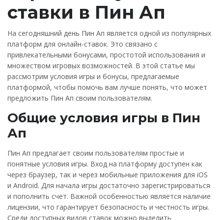
ставки в Пин Ап
На сегодняшний день Пин Ап является одной из популярных
платформ для онлайн-ставок. Это связано с
привлекательными бонусами, простотой использования и
множеством игровых возможностей. В этой статье мы
рассмотрим условия игры и бонусы, предлагаемые
платформой, чтобы помочь вам лучше понять, что может
предложить Пин Ап своим пользователям.
Общие условия игры в Пин
Ап
Пин Ап предлагает своим пользователям простые и
понятные условия игры. Вход на платформу доступен как
через браузер, так и через мобильные приложения для iOS
и Android. Для начала игры достаточно зарегистрироваться
и пополнить счет. Важной особенностью является наличие
лицензии, что гарантирует безопасность и честность игры.
Среди доступных видов ставок можно выделить