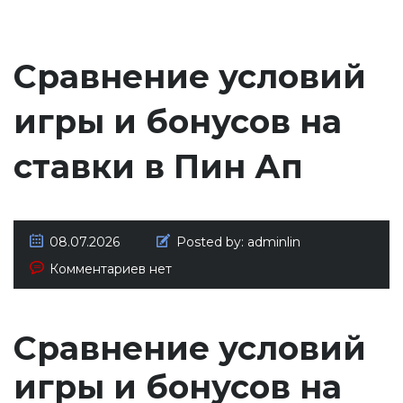
Сравнение условий
игры и бонусов на
ставки в Пин Ап
08.07.2026
Posted by:
adminlin
Комментариев нет
Сравнение условий
игры и бонусов на