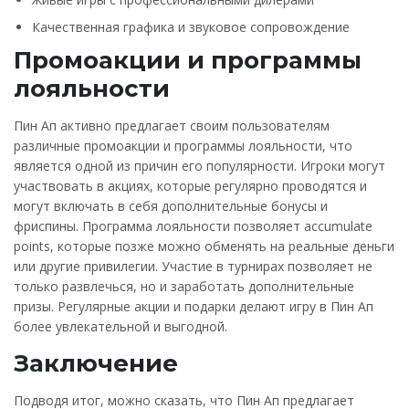
Качественная графика и звуковое сопровождение
Промоакции и программы
лояльности
Пин Ап активно предлагает своим пользователям
различные промоакции и программы лояльности, что
является одной из причин его популярности. Игроки могут
участвовать в акциях, которые регулярно проводятся и
могут включать в себя дополнительные бонусы и
фриспины. Программа лояльности позволяет accumulate
points, которые позже можно обменять на реальные деньги
или другие привилегии. Участие в турнирах позволяет не
только развлечься, но и заработать дополнительные
призы. Регулярные акции и подарки делают игру в Пин Ап
более увлекательной и выгодной.
Заключение
Подводя итог, можно сказать, что Пин Ап предлагает