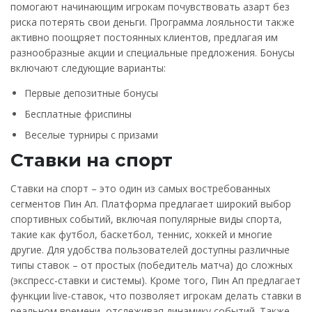
помогают начинающим игрокам почувствовать азарт без
риска потерять свои деньги. Программа лояльности также
активно поощряет постоянных клиентов, предлагая им
разнообразные акции и специальные предложения. Бонусы
включают следующие варианты:
Первые депозитные бонусы
Бесплатные фриспины
Веселые турниры с призами
Ставки на спорт
Ставки на спорт – это один из самых востребованных
сегментов Пин Ап. Платформа предлагает широкий выбор
спортивных событий, включая популярные виды спорта,
такие как футбол, баскетбол, теннис, хоккей и многие
другие. Для удобства пользователей доступны различные
типы ставок – от простых (победитель матча) до сложных
(экспресс-ставки и системы). Кроме того, Пин Ап предлагает
функции live-ставок, что позволяет игрокам делать ставки в
реальном времени, отслеживая динамику событий. Также