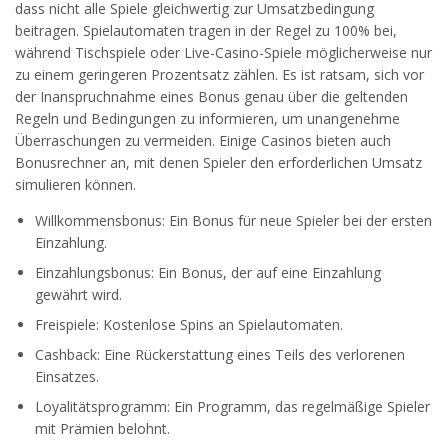
dass nicht alle Spiele gleichwertig zur Umsatzbedingung
beitragen. Spielautomaten tragen in der Regel zu 100% bei,
während Tischspiele oder Live-Casino-Spiele möglicherweise nur
zu einem geringeren Prozentsatz zählen. Es ist ratsam, sich vor
der Inanspruchnahme eines Bonus genau über die geltenden
Regeln und Bedingungen zu informieren, um unangenehme
Überraschungen zu vermeiden. Einige Casinos bieten auch
Bonusrechner an, mit denen Spieler den erforderlichen Umsatz
simulieren können.
Willkommensbonus: Ein Bonus für neue Spieler bei der ersten
Einzahlung.
Einzahlungsbonus: Ein Bonus, der auf eine Einzahlung
gewährt wird.
Freispiele: Kostenlose Spins an Spielautomaten.
Cashback: Eine Rückerstattung eines Teils des verlorenen
Einsatzes.
Loyalitätsprogramm: Ein Programm, das regelmäßige Spieler
mit Prämien belohnt.