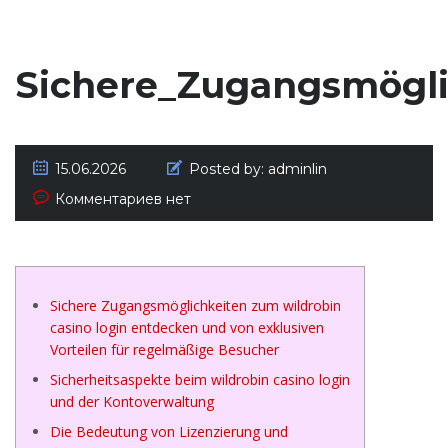
Sichere_Zugangsmögli
15.06.2026
Posted by:
adminlin
Комментариев нет
Sichere Zugangsmöglichkeiten zum wildrobin
casino login entdecken und von exklusiven
Vorteilen für regelmäßige Besucher
Sicherheitsaspekte beim wildrobin casino login
und der Kontoverwaltung
Die Bedeutung von Lizenzierung und