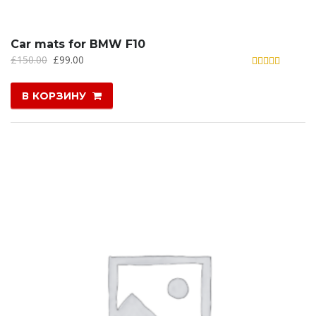
Car mats for BMW F10
£
150.00
£
99.00
Оценка
4.50
из 5
В КОРЗИНУ