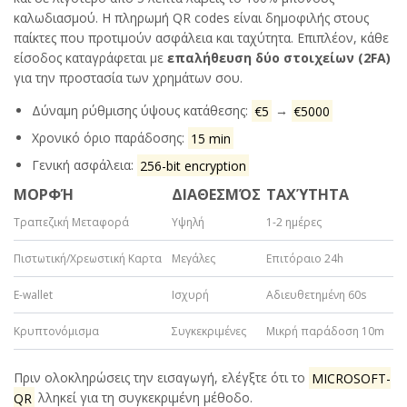
καλωδιασμού. Η πληρωμή QR codes είναι δημοφιλής στους
παίκτες που προτιμούν ασφάλεια και ταχύτητα. Επιπλέον, κάθε
είσοδος καταγράφεται με
επαλήθευση δύο στοιχείων (2FA)
για την προστασία των χρημάτων σου.
Δύναμη ρύθμισης ύψους κατάθεσης:
€5
→
€5000
Χρονικό όριο παράδοσης:
15 min
Γενική ασφάλεια:
256-bit encryption
ΜΟΡΦΉ
ΔΙΑΘΕΣΜΌΣ
ΤΑΧΎΤΗΤΑ
Τραπεζική Μεταφορά
Υψηλή
1-2 ημέρες
Πιστωτική/Χρεωστική Καρτα
Μεγάλες
Επιτόραιο 24h
E-wallet
Ισχυρή
Αδιευθετημένη 60s
Κρυπτονόμισμα
Συγκεκριμένες
Μικρή παράδοση 10m
Πριν ολοκληρώσεις την εισαγωγή, ελέγξτε ότι το
MICROSOFT-
QR
λληκεί για τη συγκεκριμένη μέθοδο.