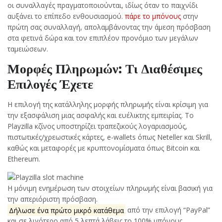
οι συναλλαγές πραγματοποιούνται, ιδίως όταν το παιχνίδι
αυξάνει το επίπεδο ενθουσιασμού.
πάρε το μπόνους
στην
πρώτη σας συναλλαγή, απολαμβάνοντας την άμεση πρόσβαση
στα φετινά δώρα και τον επιπλέον προνόμιο των μεγάλων
ταμειώσεων.
Μορφές Πληρωμών: Τι Διαθέσιμες
Επιλογές Έχετε
Η επιλογή της κατάλληλης μορφής πληρωμής είναι κρίσιμη για
την εξασφάλιση μιας ασφαλής και ευέλικτης εμπειρίας. Το
Playzilla κζίνος υποστηρίζει τραπεζικούς λογαριασμούς,
πιστωτικές/χρεωστικές κάρτες, e-wallets όπως Neteller και Skrill,
καθώς και μεταφορές με κρυπτονομίσματα όπως Bitcoin και
Ethereum.
Η μόνιμη ενημέρωση των στοιχείων πληρωμής είναι βασική για
την απεριόριστη πρόσβαση.
Δήλωσε ένα πρώτο μικρό κατάθεμα
από την επιλογή “PayPal”
και σε λιγότερο από 5 λεπτά λάβεις το 100% μπόνους