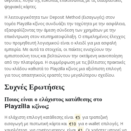
deposits, λόγω της ευκολίας επικοινωνίας με τις διαδραστικές
ψηφιακές κάρτες.
Η λειτουργικότητα των Deposit Method (Εισαγωγές) στον
τομέα Playzilla κζίνος συνδυάζει την ταχύτητα με την ασφάλεια,
εξασφαλίζοντας την άμεση σύνδεση των χρημάτων με την
επικέντρωση στον κτυπηματοφύλαξη. Ο επιμελημένος έλεγχος
του προμηθευτή λογισμικού είναι ο κλειδί για μια ασφαλή
εμπειρία. Με αυτά τα στοιχεία, οι παίκτες ενισχύουν την
εμπιστοσύνη τους και βελτιώνουν την οκτάμενη ικανοποίηση
από την πλατφόρμα. Η συμμόρφωση με τις βέλτιστες πρακτικές
του κλάδου καθιστά το Playzilla κζίνος μια αξιόπιστη επιλογή
για τους απαιτητικούς εραστές του μεγαλύτερου σχεδίου.
Συχνές Ερωτήσεις
Ποιος είναι ο ελάχιστος κατάθεσης στο
Playzilla κζίνος;
Η ελάχιστη επιλογή κατάθεσης είναι
€5
για τραπεζική
εισαγωγή με πιστωτική κάρτα και
€10
για e-wallet επιλογές. Η
χαμηλότερη, για cryptocurrency, είναι
€1
. Οι χρήστες μπορεί να