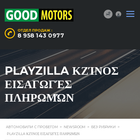
ОТДЕЛ ПРОДАЖ :
8 958 143 0977
PLAYZILLA ΚΖΊΝΟΣ
ΕΙΣΑΓΩΓΈΣ
ΠΛΗΡΩΜΏΝ
АВТОМОБИЛИ С ПРОБЕГОМ
>
NEWSROOM
>
БЕЗ РУБРИКИ
>
PLAYZILLA ΚΖΊΝΟΣ ΕΙΣΑΓΩΓΈΣ ΠΛΗΡΩΜΏΝ