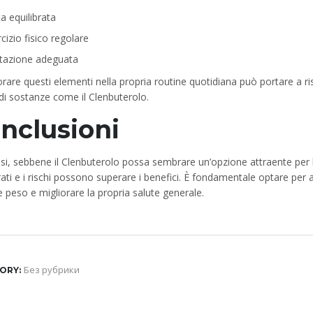
a equilibrata
cizio fisico regolare
atazione adeguata
rare questi elementi nella propria routine quotidiana può portare a risul
 di sostanze come il Clenbuterolo.
nclusioni
esi, sebbene il Clenbuterolo possa sembrare un’opzione attraente per la
ati e i rischi possono superare i benefici. È fondamentale optare per ap
 peso e migliorare la propria salute generale.
Без рубрики
ORY: