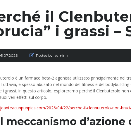
erché il Clenbute
brucia” i grassi –
05.07.2026
Posted by:
adminlin
buterolo è un farmaco beta-2 agonista utilizzato principalmente nel t
 Tuttavia, è spesso abusato nel mondo del fitness e del bodybuilding 
e i grassi. In questo articolo, esploreremo perché il Clenbuterolo non è
suoi veri effetti sul corpo.
//jeanteacuppuppies.com/2026/04/22/perche-il-clenbuterolo-non-brucia
 Il meccanismo d’azione 