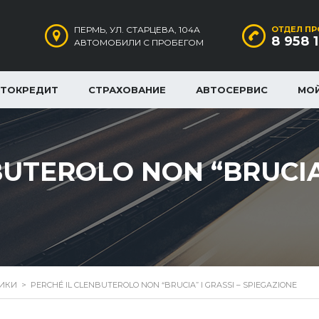
ПЕРМЬ, УЛ. СТАРЦЕВА, 104А
ОТДЕЛ ПР
8 958 
АВТОМОБИЛИ С ПРОБЕГОМ
ВТОКРЕДИТ
СТРАХОВАНИЕ
АВТОСЕРВИС
МО
UTEROLO NON “BRUCIA”
РИКИ
>
PERCHÉ IL CLENBUTEROLO NON “BRUCIA” I GRASSI – SPIEGAZIONE