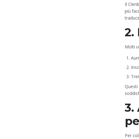
Il Clen
più fac
traduc
2.
Molti u
Aum
Ins
Tre
Questi 
soddisf
3.
pe
Per col