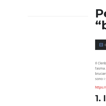
P
“
Il Clen
l’asma.
bruciar
sono i 
https:
1.