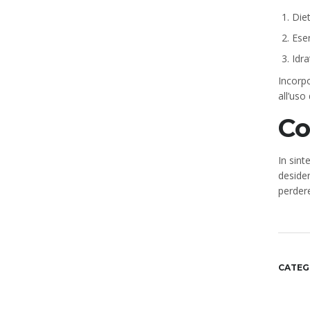
Diet
Eser
Idr
Incorpo
all’uso
Co
In sint
desider
perdere
CATEG