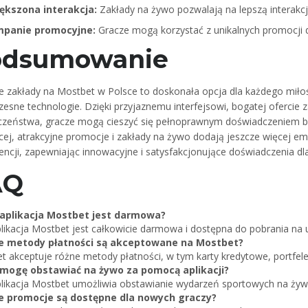
ększona interakcja:
Zakłady na żywo pozwalają na lepszą interakc
panie promocyjne:
Gracze mogą korzystać z unikalnych promocji d
odsumowanie
e zakłady na Mostbet w Polsce to doskonała opcja dla każdego miłośn
esne technologie. Dzięki przyjaznemu interfejsowi, bogatej oferci
czeństwa, gracze mogą cieszyć się pełnoprawnym doświadczeniem b
cej, atrakcyjne promocje i zakłady na żywo dodają jeszcze więcej emo
encji, zapewniając innowacyjne i satysfakcjonujące doświadczenia 
AQ
 aplikacja Mostbet jest darmowa?
plikacja Mostbet jest całkowicie darmowa i dostępna do pobrania na 
kie metody płatności są akceptowane na Mostbet?
t akceptuje różne metody płatności, w tym karty kredytowe, portfele
 mogę obstawiać na żywo za pomocą aplikacji?
plikacja Mostbet umożliwia obstawianie wydarzeń sportowych na żyw
ie promocje są dostępne dla nowych graczy?