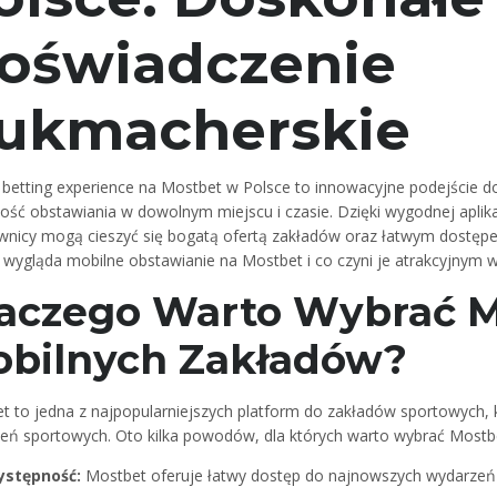
oświadczenie
ukmacherskie
 betting experience na Mostbet w Polsce to innowacyjne podejście 
ość obstawiania w dowolnym miejscu i czasie. Dzięki wygodnej aplikac
wnicy mogą cieszyć się bogatą ofertą zakładów oraz łatwym dostępem
ak wygląda mobilne obstawianie na Mostbet i co czyni je atrakcyjnym 
aczego Warto Wybrać M
bilnych Zakładów?
t to jedna z najpopularniejszych platform do zakładów sportowych, kt
eń sportowych. Oto kilka powodów, dla których warto wybrać Mostb
ystępność:
Mostbet oferuje łatwy dostęp do najnowszych wydarzeń i