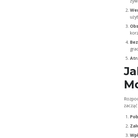
żyw
Wer
uży
Obs
kor
Bez
grac
Atr
Ja
Mo
Rozpoc
zacząć 
Pob
Zał
Wpł