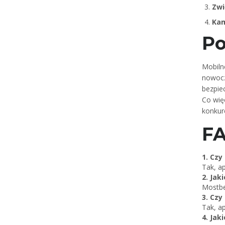
Zwi
Kam
P
Mobiln
nowocz
bezpie
Co wię
konkur
F
1. Czy
Tak, a
2. Ja
Mostbe
3. Czy
Tak, a
4. Jak