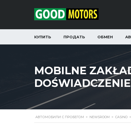
КУПИТЬ
ПРОДАТЬ
ОБМЕН
А
MOBILNE ZAKŁA
DOŚWIADCZENIE
АВТОМОБИЛИ С ПРОБЕГОМ
>
NEWSROOM
>
CASINO