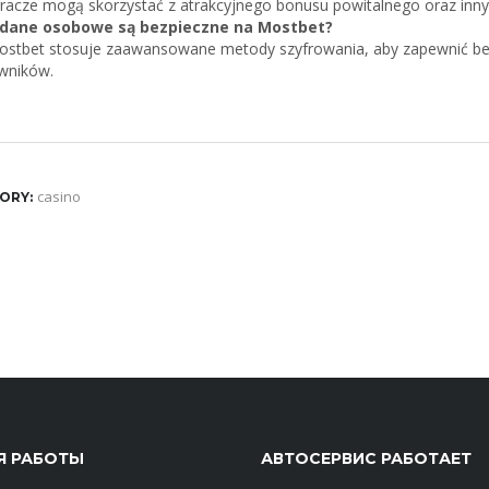
racze mogą skorzystać z atrakcyjnego bonusu powitalnego oraz inny
y dane osobowe są bezpieczne na Mostbet?
ostbet stosuje zaawansowane metody szyfrowania, aby zapewnić b
wników.
casino
ORY:
Я РАБОТЫ
АВТОСЕРВИС РАБОТАЕТ