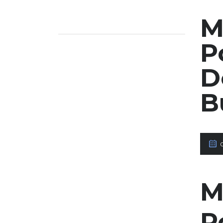
M
P
D
B
M
P