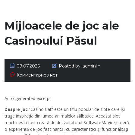
Mijloacele de joc ale
Casinoului Păsul
09.07.2026
Posted by:
adminlin
Комментариев нет
Auto-generated excerpt
Despre Joc
“Casino Cat” este un titlu popular de slote care își
trage inspirația din lumea animalelor sălbatice. Această slot
machines a fost creată de dezvoltatorul SoftwareMagic și oferă
o experiență de joc fascinantă, cu caracteristici și funcționalități