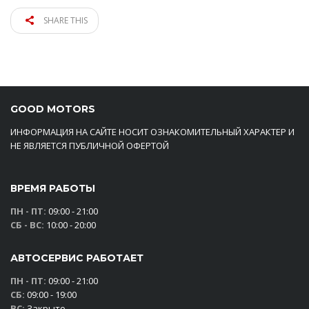
SHARE THIS
GOOD MOTORS
ИНФОРМАЦИЯ НА САЙТЕ НОСИТ ОЗНАКОМИТЕЛЬНЫЙ ХАРАКТЕР И
НЕ ЯВЛЯЕТСЯ ПУБЛИЧНОЙ ОФЕРТОЙ
ВРЕМЯ РАБОТЫ
ПН - ПТ:
09:00 - 21:00
СБ - ВС:
10:00 - 20:00
АВТОСЕРВИС РАБОТАЕТ
ПН - ПТ:
09:00 - 21:00
СБ:
09:00 - 19:00
ВС:
Закрыто