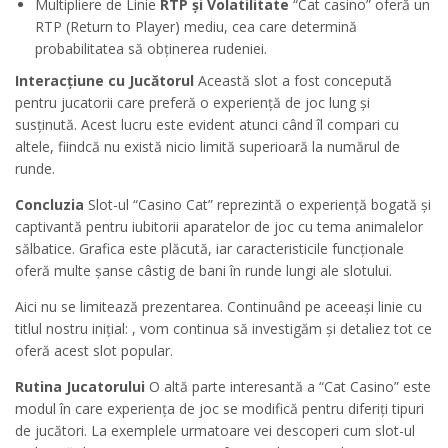
Multipliere de Linie
RTP și Volatilitate
“Cat casino” oferă un
RTP (Return to Player) mediu, cea care determină
probabilitatea să obținerea rudeniei.
Interacțiune cu Jucătorul
Această slot a fost concepută
pentru jucatorii care preferă o experiență de joc lung și
susținută. Acest lucru este evident atunci când îl compari cu
altele, fiindcă nu există nicio limită superioară la numărul de
runde.
Concluzia
Slot-ul “Casino Cat” reprezintă o experiență bogată și
captivantă pentru iubitorii aparatelor de joc cu tema animalelor
sălbatice. Grafica este plăcută, iar caracteristicile funcționale
oferă multe șanse câstig de bani în runde lungi ale slotului.
Aici nu se limitează prezentarea. Continuând pe aceeași linie cu
titlul nostru inițial:
, vom continua să investigăm și detaliez tot ce
oferă acest slot popular.
Rutina Jucatorului
O altă parte interesantă a “Cat Casino” este
modul în care experiența de joc se modifică pentru diferiți tipuri
de jucători. La exemplele urmatoare vei descoperi cum slot-ul