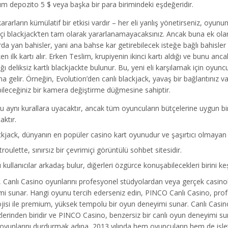
 depozito 5 $ veya başka bir para birimindeki eşdeğeridir.
kararların kümülatif bir etkisi vardır – her eli yanlış yönetirseniz, oyu
çi blackjack’ten tam olarak yararlanamayacaksınız. Ancak buna ek olar
da yan bahisler, yani ana bahse kar getirebilecek isteğe bağlı bahisler 
ken ilk kartı alır. Erken Teslim, krupiyenin ikinci kartı aldığı ve bunu a
ığı deliksiz kartlı blackjackte bulunur. Bu, yeni eli karşılamak için oyun
a gelir. Örneğin, Evolution’den canlı blackjack, yavaş bir bağlantını
bileceğiniz bir kamera değiştirme düğmesine sahiptir.
 aynı kurallara uyacaktır, ancak tüm oyuncuların bütçelerine uygun bir
aktır.
kjack, dünyanın en popüler casino kart oyunudur ve şaşırtıcı olmayan 
roulette, sınırsız bir çevrimiçi görüntülü sohbet sitesidir.
 kullanıcılar arkadaş bulur, diğerleri özgürce konuşabilecekleri birini ke
 Canlı Casino oyunlarını profesyonel stüdyolardan veya gerçek casino
i sunar. Hangi oyunu tercih ederseniz edin, PINCO Canlı Casino, prof
ojisi ile premium, yüksek tempolu bir oyun deneyimi sunar. Canlı Cas
erinden biridir ve PINCO Casino, benzersiz bir canlı oyun deneyimi s
yunlarını durdurmak adına, 2013 yılında hem oyuncuların hem de işletm