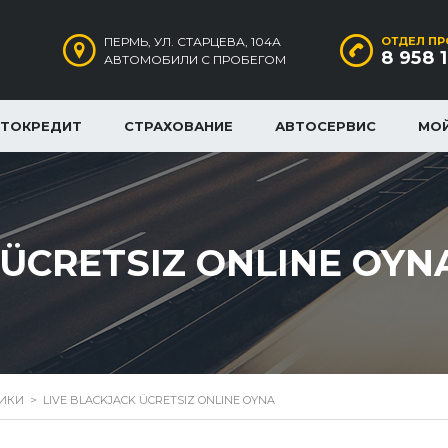
ПЕРМЬ, УЛ. СТАРЦЕВА, 104А
ОТДЕЛ ПР
8 958 
АВТОМОБИЛИ С ПРОБЕГОМ
ВТОКРЕДИТ
СТРАХОВАНИЕ
АВТОСЕРВИС
МО
 ÜCRETSIZ ONLINE OYN
РИКИ
>
LIVE BLACKJACK ÜCRETSIZ ONLINE OYNA