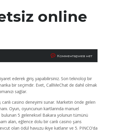
etsiz online
Комментариев нет
iyaret ederek giriş yapabilirsiniz. Son teknoloji bir
arika bir seçimdir. Evet, CallMeChat de dahil olmak
pmanızı sağlar.
ış canlı casino deneyimi sunar. Marketin önde gelen
pmanı. Oyun, oyuncunun kartlarında manuel
rda bulunan 5 geleneksel Bakara yolunun tümünü
am alan, eğlence dolu bir canlı casino şans
cut olan ödül havuzu ikiye katlanır ve 5. PINCO’da