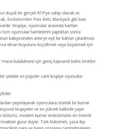
nunuz düşük bir gerçek RTP’ye sahip olacak ve
ak, Evolution’den Free Bets Blackjack gibi bazı
vardır. Krupiye, oyuncular arasında kartları
ncak tüm oyuncular hamlelerini yaptıktan sonra
cunun bakiyesinden ante’ye eşit bir bahsin çıkarılması
z varsa ekran boyutunu küçültmek veya büyütmek için
 masa bulabilmesi için geniş kapsamlı bahis limitleri
bir şekilde en popüler canlı krupiye oyunudur.
şfeder.
lardan yayınlayarak oyunculara otantik bir kumar
esyonel krupiyeler ve en yüksek kalitede yayın
ino bölümü, modern kumar endüstrisinin en önemli
unmaktan gurur duyar. Türk hükümeti, yasa dışı
ecilerin para ve hapis cezasına çarptırılmalarını