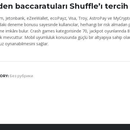
en baccaratuları Shuffle’ı tercih
rm, Jetonbank, eZeeWallet, ecoPayz, Visa, Troy, AstroPay ve MyCrypto
daki deneme bonusu sayesinde kullanıcılar, herhangi bir risk almadan 
me imkânı bulur. Crash games kategorisinde 70, jackpot oyunlarında 8
k mevcuttur. Mobil uyumluluk konusunda güçlü bir altyapıya sahip ola
uz oynanabilmesini sağlar.
Без рубрики
ORY: