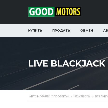
КУПИТЬ
ПРОДАТЬ
ОБМЕН
А
LIVE BLACKJACK
АВТОМОБИЛИ С ПРОБЕГОМ
>
NEWSROOM
>
БЕЗ РУБ