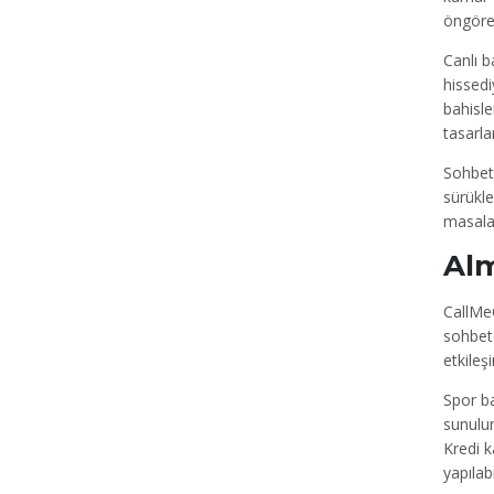
öngören
Canlı b
hissedi
bahisle
tasarla
Sohbet 
sürükle
masalar
Alm
CallMeC
sohbete
etkileş
Spor ba
sunulur
Kredi k
yapılab