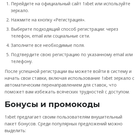
Перейдите на официальный сайт 1xbet или используйте
зеркало.
Нажмите на кнопку «Регистрация».
Выберите подходящий способ регистрации: через
телефон, email или социальные сети.
Заполните все необходимые поля.
Подтвердите свою регистрацию по указанному email или
телефону.
После успешной регистрации вы можете войти в систему и
начать свои ставки, включая использование 1xbet зеркало с
автоматическим перенаправлением для ставок, что
поможет вам избежать всяческих трудностей с доступом.
Бонусы и промокоды
1xbet предлагает своим пользователям внушительный
пакет бонусов. Среди популярных предложений можно
выделить: