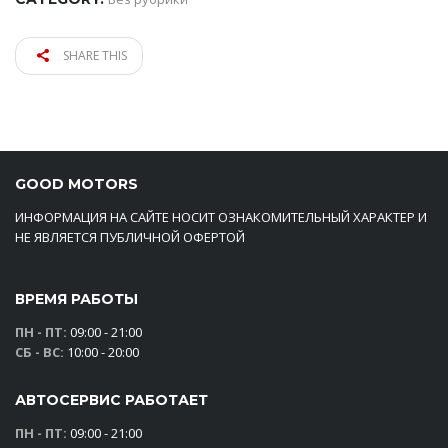
SHARE THIS
GOOD MOTORS
ИНФОРМАЦИЯ НА САЙТЕ НОСИТ ОЗНАКОМИТЕЛЬНЫЙ ХАРАКТЕР И
НЕ ЯВЛЯЕТСЯ ПУБЛИЧНОЙ ОФЕРТОЙ
ВРЕМЯ РАБОТЫ
ПН - ПТ:
09:00 - 21:00
СБ - ВС:
10:00 - 20:00
АВТОСЕРВИС РАБОТАЕТ
ПН - ПТ:
09:00 - 21:00