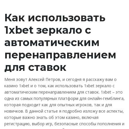
Как использовать
1xbet зеркало с
автоматическим
перенаправлением
для ставок
Меня зовут Алексей Петров, и сегодня я расскажу вам о
казино 1xbet и о том, как использовать 1xbet зеркало с
автоматическим перенаправлением для ставок. 1xbet – это
одна из самых популярных платформ для онлайн-гемблинга,
которая подходит как для опытных игроков, так и для
новичков. В данной статье я подробно изложу все аспекты,
которые важно знать об этом казино, включая
регистрацию, выбор игр, безопасные способы пополнения и