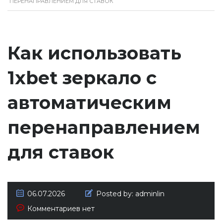
ПЕРЕНАПРАВЛЕНИЕМ ДЛЯ СТАВОК
Как использовать
1xbet зеркало с
автоматическим
перенаправлением
для ставок
06.07.2026
Posted by:
adminlin
Комментариев нет