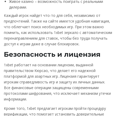
Живое казино – возможность поиграть с реальными
дилерами.
Каждый игрок найдет что-то для себя, независимо от
предпочтений. Также на сайте имеется удобная навигация,
что облегчает поиск необходимых игр. При этом важно
помнить, как использовать 1xbet зеркало с автоматическим
перенаправлением для ставок, чтобы без труда получать
доступ к играм даже в случае блокировок.
Безопасность и лицензия
1xbet работает на основании лицензии, выданной
правительством Кюрсао, что делает его надежной
платформой для азартных игр. Лицензия гарантирует
игрокам справедливость игр и защиту их личных данных.
Все финансовые операции защищены современными
протоколами шифрования, что исключает механизм утечки
информации.
Кроме того, 1xbet предлагает игрокам пройти процедуру
верификации, что помогает установить доверительные