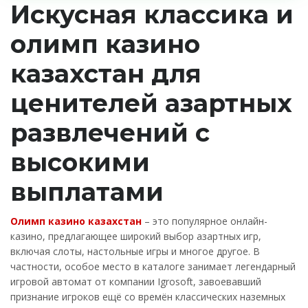
Искусная классика и
олимп казино
казахстан для
ценителей азартных
развлечений с
высокими
выплатами
Олимп казино казахстан
– это популярное онлайн-
казино, предлагающее широкий выбор азартных игр,
включая слоты, настольные игры и многое другое. В
частности, особое место в каталоге занимает легендарный
игровой автомат от компании Igrosoft, завоевавший
признание игроков ещё со времён классических наземных