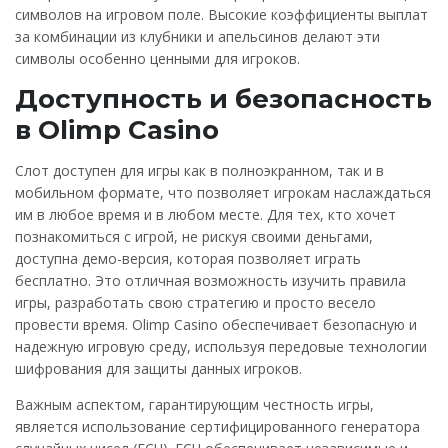
символов на игровом поле. Высокие коэффициенты выплат
за комбинации из клубники и апельсинов делают эти
символы особенно ценными для игроков.
Доступность и безопасность
в Olimp Casino
Слот доступен для игры как в полноэкранном, так и в
мобильном формате, что позволяет игрокам наслаждаться
им в любое время и в любом месте. Для тех, кто хочет
познакомиться с игрой, не рискуя своими деньгами,
доступна демо-версия, которая позволяет играть
бесплатно. Это отличная возможность изучить правила
игры, разработать свою стратегию и просто весело
провести время. Olimp Casino обеспечивает безопасную и
надежную игровую среду, используя передовые технологии
шифрования для защиты данных игроков.
Важным аспектом, гарантирующим честность игры,
является использование сертифицированного генератора