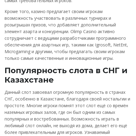
самых требовательных игроков.
Кроме того, казино предлагает своим игрокам
возможность участвовать в различных турнирах и
розыгрышах призов, что добавляет дополнительный
элемент азарта и конкуренции. Olimp Casino активно
сотрудничает с ведущими разработчиками программного
обеспечения для азартных игр, такими как Igrosoft, NetEnt,
Microgaming и другими, чтобы предлагать своим игрокам
только самые качественные и инновационные игры.
Популярность слота в СНГ и
Казахстане
Данный слот завоевал огромную популярность в странах
СНГ, особенно в Казахстане, благодаря своей ностальгии и
простоте. Многие игроки помнят этот слот ещё со времён
наземных игровых залов, где он был одним из самых
популярных и востребованных. Возможность играть в
любимый слот онлайн, не выходя из дома, делает его ещё
более привлекательным для игроков. Узнаваемый