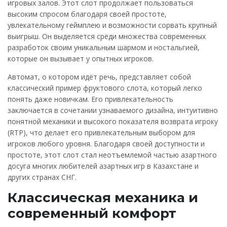
игровых залов. Этот слот продолжает пользоваться
высоким спросом благодаря своей простоте,
увлекательному геймплею и возможности сорвать крупный
выигрыш. Он выделяется среди множества современных
разработок своим уникальным шармом и ностальгией,
которые он вызывает у опытных игроков.
Автомат, о котором идёт речь, представляет собой
классический пример фруктового слота, который легко
понять даже новичкам. Его привлекательность
заключается в сочетании узнаваемого дизайна, интуитивно
понятной механики и высокого показателя возврата игроку
(RTP), что делает его привлекательным выбором для
игроков любого уровня. Благодаря своей доступности и
простоте, этот слот стал неотъемлемой частью азартного
досуга многих любителей азартных игр в Казахстане и
других странах СНГ.
Классическая механика и
современный комфорт