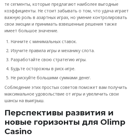
те сегменты, которые предлагают наиболее выгодные
коэффициенты. Не стоит забывать о том, что удача играет
важную роль в азартных играх, но умение контролировать
свои эмоции и принимать взвешенные решения также
имеет большое значение.
Начните с минимальных ставок.
Изучите правила игры и механику слота.
Разработайте свою стратегию игры.
Будьте осторожны в риск-игре.
Не рискуйте большими суммами денег.
Соблюдение этих простых советов поможет вам получить
максимальное удовольствие от игры и увеличить свои
шансы на выигрыш.
Перспективы развития и
новые горизонты для Olimp
Casino