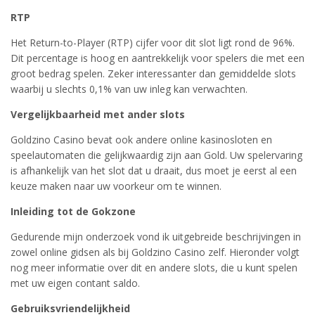
RTP
Het Return-to-Player (RTP) cijfer voor dit slot ligt rond de 96%.
Dit percentage is hoog en aantrekkelijk voor spelers die met een
groot bedrag spelen. Zeker interessanter dan gemiddelde slots
waarbij u slechts 0,1% van uw inleg kan verwachten.
Vergelijkbaarheid met ander slots
Goldzino Casino bevat ook andere online kasinosloten en
speelautomaten die gelijkwaardig zijn aan Gold. Uw spelervaring
is afhankelijk van het slot dat u draait, dus moet je eerst al een
keuze maken naar uw voorkeur om te winnen.
Inleiding tot de Gokzone
Gedurende mijn onderzoek vond ik uitgebreide beschrijvingen in
zowel online gidsen als bij Goldzino Casino zelf. Hieronder volgt
nog meer informatie over dit en andere slots, die u kunt spelen
met uw eigen contant saldo.
Gebruiksvriendelijkheid