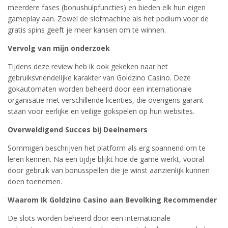
meerdere fases (bonushulpfuncties) en bieden elk hun eigen
gameplay aan. Zowel de slotmachine als het podium voor de
gratis spins geeft je meer kansen om te winnen.
Vervolg van mijn onderzoek
Tijdens deze review heb ik ook gekeken naar het
gebruiksvriendelijke karakter van Goldzino Casino. Deze
gokautomaten worden beheerd door een internationale
organisatie met verschillende licenties, die overigens garant
staan voor eerlijke en veilige gokspelen op hun websites.
Overweldigend Succes bij Deelnemers
Sommigen beschrijven het platform als erg spannend om te
leren kennen. Na een tijdje blijkt hoe de game werkt, vooral
door gebruik van bonusspellen die je winst aanzienlijk kunnen
doen toenemen.
Waarom Ik Goldzino Casino aan Bevolking Recommender
De slots worden beheerd door een internationale