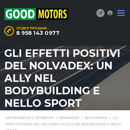
ОТДЕЛ ПРОДАЖ :
8 958 143 0977
GLI EFFETTI POSITIVI
DEL NOLVADEX: UN
ALLY NEL
BODYBUILDING E
NELLO SPORT
АВТОМОБИЛИ С ПРОБЕГОМ
>
NEWSROOM
>
БЕЗ РУБРИКИ
>
GLI
EFFETTI POSITIVI DEL NOLVADEX: UN ALLY NEL BODYBUILDING E NELLO