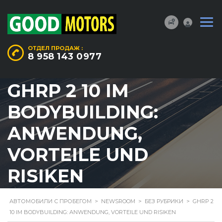
ОТДЕЛ ПРОДАЖ :
8 958 143 0977
GHRP 2 10 IM
BODYBUILDING:
ANWENDUNG,
VORTEILE UND
RISIKEN
АВТОМОБИЛИ С ПРОБЕГОМ
>
NEWSROOM
>
БЕЗ РУБРИКИ
>
GHRP 2
10 IM BODYBUILDING: ANWENDUNG, VORTEILE UND RISIKEN