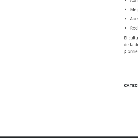
Aum
Mej
Aum
Redu
El cul
de la d
¡Comien
CATEG