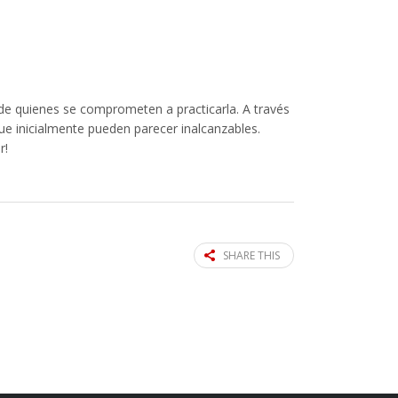
 de quienes se comprometen a practicarla. A través
que inicialmente pueden parecer inalcanzables.
r!
SHARE THIS