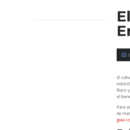
E
E
El cult
nutric
físico 
el bien
Para a
de man
guia-c