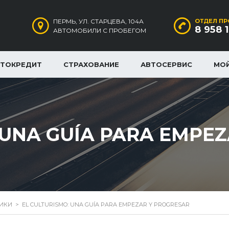
ПЕРМЬ, УЛ. СТАРЦЕВА, 104А
ОТДЕЛ ПР
8 958 
АВТОМОБИЛИ С ПРОБЕГОМ
ВТОКРЕДИТ
СТРАХОВАНИЕ
АВТОСЕРВИС
МО
 UNA GUÍA PARA EMPE
РИКИ
>
EL CULTURISMO: UNA GUÍA PARA EMPEZAR Y PROGRESAR