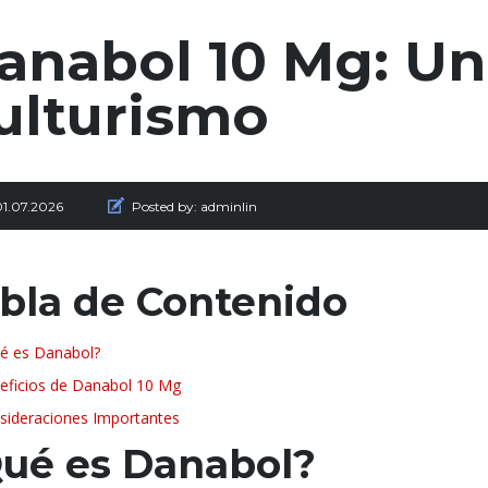
anabol 10 Mg: Un 
ulturismo
01.07.2026
Posted by:
adminlin
bla de Contenido
é es Danabol?
eficios de Danabol 10 Mg
sideraciones Importantes
ué es Danabol?