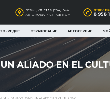
ПЕРМЬ, УЛ. СТАРЦЕВА, 104А
ОТДЕЛ ПР
8 958 
АВТОМОБИЛИ С ПРОБЕГОМ
ВТОКРЕДИТ
СТРАХОВАНИЕ
АВТОСЕРВИС
МО
 UN ALIADO EN EL CUL
РИКИ
>
DANABOL 10 MG: UN ALIADO EN EL CULTURISMO