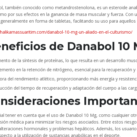
l, también conocido como metandrostenolona, es un esteroide anabó
ismo por sus efectos en la ganancia de masa muscular y fuerza. Con
 generalmente en forma de tabletas, facilitando su uso para aquellos
//halikarnassuaritim.com/danabol-10-mg-un-aliado-en-el-culturismo/
neficios de Danabol 10
nto de la síntesis de proteínas, lo que resulta en un desarrollo muscu
remento en la retención de nitrógeno, esencial para la recuperación y
ora del rendimiento atlético, proporcionando más energía y resistenc
ucción del tiempo de recuperación y adaptación del cuerpo a las car
nsideraciones Importan
cial tener en cuenta que el uso de Danabol 10 Mg, como cualquier otr
isión médica para minimizar los riesgos asociados. Entre estos riesg
lteraciones hormonales y problemas hepáticos. Además, los usuarios
specto a la utilización de sustancias anabólicas en el deporte.