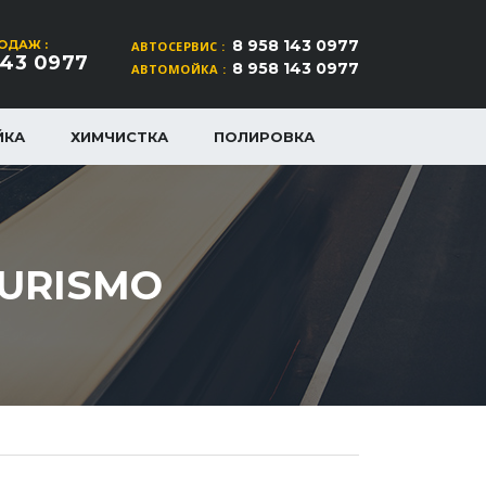
8 958 143 0977
ОДАЖ :
АВТОСЕРВИС :
143 0977
8 958 143 0977
АВТОМОЙКА :
ЙКА
ХИМЧИСТКА
ПОЛИРОВКА
TURISMO