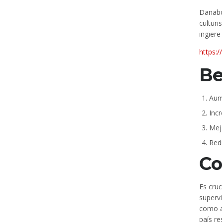
Danabo
cultur
ingiere
https:
Be
Aume
Inc
Mej
Red
Co
Es cru
superv
como a
país re