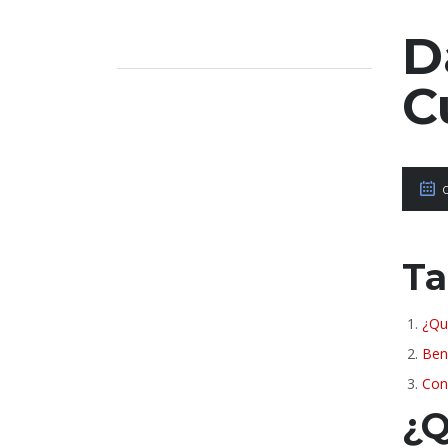
D
C
Ta
¿Qu
Ben
Con
¿Q