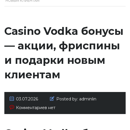
НОВЫМ КЛИЕНТАМ
Casino Vodka бонусы
— акции, фриспины
и подарки новым
клиентам
03.07.2026
Posted by:
adminlin
Комментариев нет