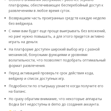
платформы, обеспечивающее бесперебойный доступ к
развлечениям в любое время суток.
Возвращаем часть проигранных средств каждую неделю
без вейджера.
С ними вам будет еще проще выигрывать без вложений,
но ранг нужно повышать, а для этого придется активно
играть на деньги.
На платформе доступен широкий выбор игр с разной
механикой, бонусными функциями и уровнями
волатильности, что позволяет подобрать оптимальный
формат развлечения.
Перед активацией проверьте срок действия кода,
вейджер и список доступных игр.
Подробности по отыгрышу узнаете когда получите его
на баланс.
Но сразу обратим внимание, что некоторые аппараты
Водка Бет недоступны в demo до создания аккаунта.