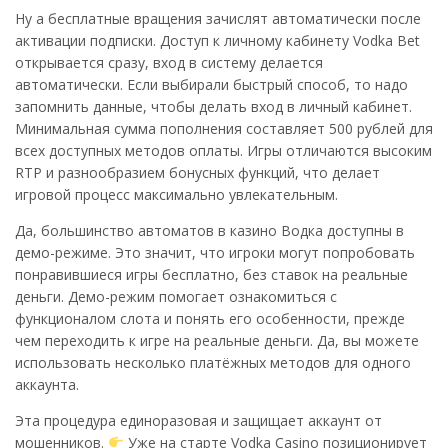
Ну а бесплатные вращения зачислят автоматически после
активации подписки. Доступ к личному кабинету Vodka Bet
открывается сразу, вход в систему делается
автоматически. Если выбирали быстрый способ, то надо
запомнить данные, чтобы делать вход в личный кабинет.
Минимальная сумма пополнения составляет 500 рублей для
всех доступных методов оплаты. Игры отличаются высоким
RTP и разнообразием бонусных функций, что делает
игровой процесс максимально увлекательным.
Да, большинство автоматов в казино Водка доступны в
демо-режиме. Это значит, что игроки могут попробовать
понравившиеся игры бесплатно, без ставок на реальные
деньги. Демо-режим помогает ознакомиться с
функционалом слота и понять его особенности, прежде
чем переходить к игре на реальные деньги. Да, вы можете
использовать несколько платёжных методов для одного
аккаунта.
Эта процедура единоразовая и защищает аккаунт от
мошенников.
Уже на старте Vodka Casino позиционирует