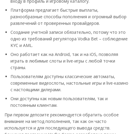
входу в профиль и игровому каталогу.
Платформа предлагает быстрые выплаты,
разнообразные способы пополнения и огромный выбор
развлечений от проверенных провайдеров.
Создание учетной записи обязательно, потому что это
одно из требований регулятора Vodka Bet – соблюдение
KYC и AML.
Оно работает как на Android, так и на iOS, позволяя
играть в любимые слоты и live-игры с любой точки
страны.
Пользователям доступны классические автоматы,
современные видеослоты, настольные игры и live-казино
с настоящими дилерами.
Они доступны как новым пользователям, так и
постоянным клиентам.
При первом депозите рекомендуется обратить особое
внимание на метод пополнения, так как он часто
используется и для последующего вывода средств.