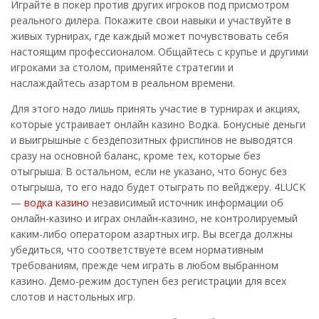
Играйте в покер против других игроков под присмотром
реального дилера. Покажите свои навыки и участвуйте в
живых турнирах, где каждый может почувствовать себя
настоящим профессионалом. Общайтесь с крупье и другими
игроками за столом, применяйте стратегии и
наслаждайтесь азартом в реальном времени.
Для этого надо лишь принять участие в турнирах и акциях,
которые устраивает онлайн казино Водка. Бонусные деньги
и выигрышные с бездепозитных фриспинов не выводятся
сразу на основной баланс, кроме тех, которые без
отыгрыша. В остальном, если не указано, что бонус без
отыгрыша, то его надо будет отыграть по вейджеру. 4LUCK
—
водка казино
независимый источник информации об
онлайн-казино и играх онлайн-казино, не контролируемый
каким-либо оператором азартных игр. Вы всегда должны
убедиться, что соответствуете всем нормативным
требованиям, прежде чем играть в любом выбранном
казино. Демо-режим доступен без регистрации для всех
слотов и настольных игр.