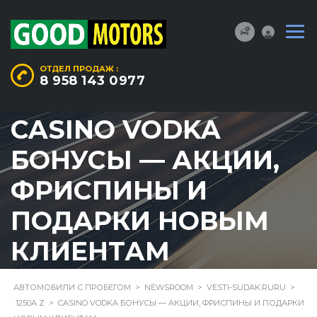
ОТДЕЛ ПРОДАЖ :
8 958 143 0977
CASINO VODKA
БОНУСЫ — АКЦИИ,
ФРИСПИНЫ И
ПОДАРКИ НОВЫМ
КЛИЕНТАМ
АВТОМОБИЛИ С ПРОБЕГОМ
>
NEWSROOM
>
VESTI-SUDAK.RURU
>
1250A Z
>
CASINO VODKA БОНУСЫ — АКЦИИ, ФРИСПИНЫ И ПОДАРКИ