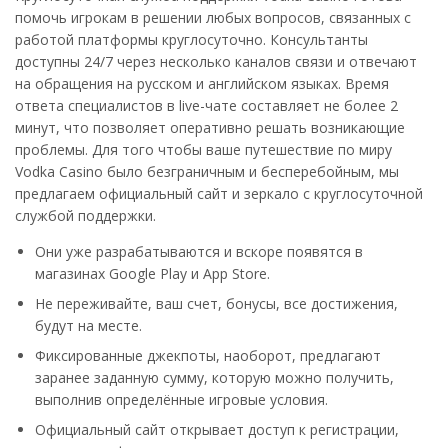
помочь игрокам в решении любых вопросов, связанных с
работой платформы круглосуточно. Консультанты
доступны 24/7 через несколько каналов связи и отвечают
на обращения на русском и английском языках. Время
ответа специалистов в live-чате составляет не более 2
минут, что позволяет оперативно решать возникающие
проблемы. Для того чтобы ваше путешествие по миру
Vodka Casino было безграничным и бесперебойным, мы
предлагаем официальный сайт и зеркало с круглосуточной
службой поддержки.
Они уже разрабатываются и вскоре появятся в
магазинах Google Play и App Store.
Не переживайте, ваш счет, бонусы, все достижения,
будут на месте.
Фиксированные джекпоты, наоборот, предлагают
заранее заданную сумму, которую можно получить,
выполнив определённые игровые условия.
Официальный сайт открывает доступ к регистрации,