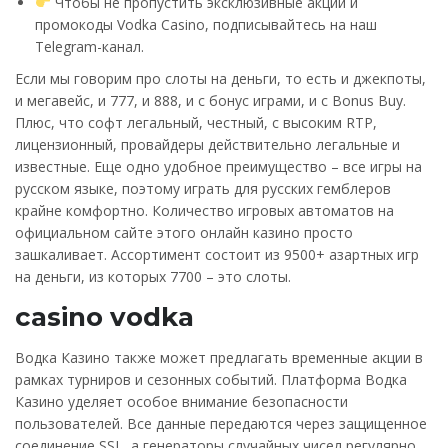
Чтобы не пропустить эксклюзивные акции и
промокоды Vodka Casino, подписывайтесь на наш
Telegram-канал.
Если мы говорим про слоты на деньги, то есть и джекпоты,
и мегавейс, и 777, и 888, и с бонус играми, и с Bonus Buy.
Плюс, что софт легальный, честный, с высоким RTP,
лицензионный, провайдеры действительно легальные и
известные. Еще одно удобное преимущество – все игры на
русском языке, поэтому играть для русских гемблеров
крайне комфортно. Количество игровых автоматов на
официальном сайте этого онлайн казино просто
зашкаливает. Ассортимент состоит из 9500+ азартных игр
на деньги, из которых 7700 – это слоты.
casino vodka
Водка Казино также может предлагать временные акции в
рамках турниров и сезонных событий. Платформа Водка
Казино уделяет особое внимание безопасности
пользователей. Все данные передаются через защищенное
соединение SSL, а генераторы случайных чисел регулярно