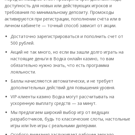
доступность для новых или действующих игроков и
требования по минимальному депозиту. Промокоды
активируются при регистрации, пополнении счёта или в
личном кабинете — точный способ зависит от акции.
Достаточно зарегистрироваться и пополнить счет от
500 рублей.
Акций не так много, но если вы зашли долго играть на
настоящие деньги в Водка онлайн казино, то вам
обязательно нужно знать, что есть программа
лояльности.
Баллы начисляются автоматически, и не требует
дополнительных действий для повышения уровня.
VIP-клиенты казино Водка могут рассчитывать на
ускоренную выплату средств — за минут.
Мы предлагаем широкий выбор игр от ведущих
разработчиков, будь то классические слоты, настольные
игры или live-игры с реальными дилерами.
Особого внимания заслуживает рабочее зеркало