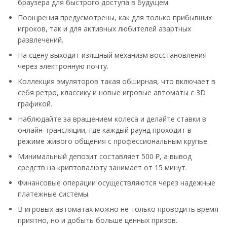
браузера для быстрого доступа в будущем.
Поощрения предусмотрены, как для только прибывших
игроков, так и для активных любителей азартных
развлечений.
На сцену выходит изящный механизм восстановления
через электронную почту.
Коллекция эмуляторов такая обширная, что включает в
себя ретро, классику и новые игровые автоматы с 3D
графикой.
Наблюдайте за вращением колеса и делайте ставки в
онлайн-трансляции, где каждый раунд проходит в
режиме живого общения с профессиональным крупье.
Минимальный депозит составляет 500 ₽, а вывод
средств на криптовалюту занимает от 15 минут.
Финансовые операции осуществляются через надежные
платежные системы.
В игровых автоматах можно не только проводить время
приятно, но и добыть больше ценных призов.