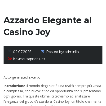
Azzardo Elegante al
Casino Joy
09.07.2026
Posted by:
adminlin
Комментариев нет
Auto-generated excerpt
Introduzione
Il mondo degli slot è una realtà sempre più vasta
e complessa, con nuove sfide ed opportunità che si presentano
ogni giorno. Tra queste ultime, ci troviamo ad analizzare
l’eleganza del gioco d’azzardo al Casino Joy, un titolo che merita