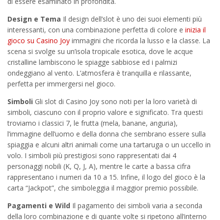
di essere esaminato in profondità.
Design e Tema
Il design dell’slot è uno dei suoi elementi più
interessanti, con una combinazione perfetta di colore e
inizia il
gioco su Casino Joy
immagini che ricorda la lusso e la classe. La
scena si svolge su un’isola tropicale esotica, dove le acque
cristalline lambiscono le spiagge sabbiose ed i palmizi
ondeggiano al vento. L’atmosfera è tranquilla e rilassante,
perfetta per immergersi nel gioco.
Simboli
Gli slot di Casino Joy sono noti per la loro varietà di
simboli, ciascuno con il proprio valore e significato. Tra questi
troviamo i classici 7, le frutta (mela, banane, anguria),
l’immagine dell’uomo e della donna che sembrano essere sulla
spiaggia e alcuni altri animali come una tartaruga o un uccello in
volo. I simboli più prestigiosi sono rappresentati dai 4
personaggi nobili (K, Q, J, A), mentre le carte a bassa cifra
rappresentano i numeri da 10 a 15. Infine, il logo del gioco è la
carta “Jackpot”, che simboleggia il maggior premio possibile.
Pagamenti e Wild
Il pagamento dei simboli varia a seconda
della loro combinazione e di quante volte si ripetono all’interno