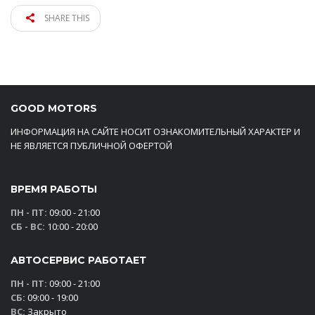
SHARE THIS
GOOD MOTORS
ИНФОРМАЦИЯ НА САЙТЕ НОСИТ ОЗНАКОМИТЕЛЬНЫЙ ХАРАКТЕР И
НЕ ЯВЛЯЕТСЯ ПУБЛИЧНОЙ ОФЕРТОЙ
ВРЕМЯ РАБОТЫ
ПН - ПТ:
09:00 - 21:00
СБ - ВС:
10:00 - 20:00
АВТОСЕРВИС РАБОТАЕТ
ПН - ПТ:
09:00 - 21:00
СБ:
09:00 - 19:00
ВС:
Закрыто