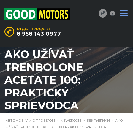
ОТДЕЛ ПРОДАЖ :
8 958 143 0977
AKO UŽÍVAŤ
TRENBOLONE
ACETATE 100:
PRAKTICKÝ
SPRIEVODCA
АВТОМОБИЛИ С ПРОБЕГОМ
>
NEWSROOM
>
БЕЗ РУБРИКИ
>
AKO
UŽÍVAŤ TRENBOLONE ACETATE 100: PRAKTICKÝ SPRIEVODCA