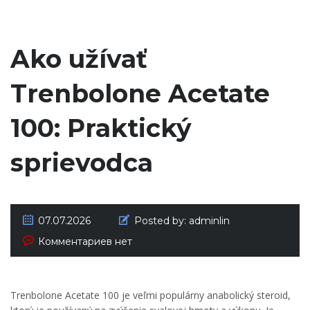
Ako užívať
Trenbolone Acetate
100: Praktický
sprievodca
07.07.2026
Posted by:
adminlin
Комментариев нет
Trenbolone Acetate 100 je veľmi populárny anabolický steroid,