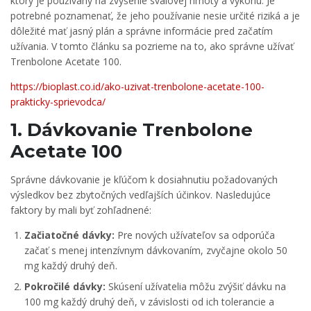
ktorý je používaný na zvýšenie svalovej hmoty a výkonu. Je
potrebné poznamenať, že jeho používanie nesie určité riziká a je
dôležité mať jasný plán a správne informácie pred začatím
užívania. V tomto článku sa pozrieme na to, ako správne užívať
Trenbolone Acetate 100.
https://bioplast.co.id/ako-uzivat-trenbolone-acetate-100-
prakticky-sprievodca/
1. Dávkovanie Trenbolone
Acetate 100
Správne dávkovanie je kľúčom k dosiahnutiu požadovaných
výsledkov bez zbytočných vedľajších účinkov. Nasledujúce
faktory by mali byť zohľadnené:
Začiatočné dávky:
Pre nových užívateľov sa odporúča
začať s menej intenzívnym dávkovaním, zvyčajne okolo 50
mg každý druhý deň.
Pokročilé dávky:
Skúsení užívatelia môžu zvýšiť dávku na
100 mg každý druhý deň, v závislosti od ich tolerancie a