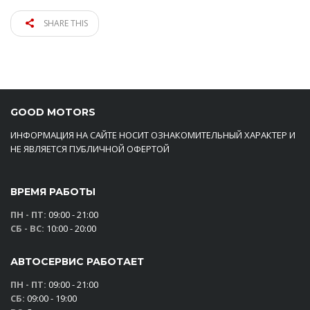
SHARE THIS
GOOD MOTORS
ИНФОРМАЦИЯ НА САЙТЕ НОСИТ ОЗНАКОМИТЕЛЬНЫЙ ХАРАКТЕР И
НЕ ЯВЛЯЕТСЯ ПУБЛИЧНОЙ ОФЕРТОЙ
ВРЕМЯ РАБОТЫ
ПН - ПТ:
09:00 - 21:00
СБ - ВС:
10:00 - 20:00
АВТОСЕРВИС РАБОТАЕТ
ПН - ПТ:
09:00 - 21:00
СБ:
09:00 - 19:00