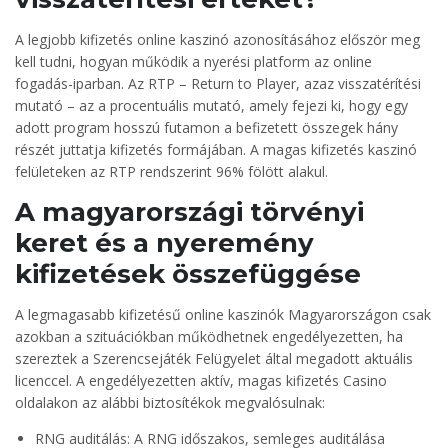
A legjobb kifizetés online kaszinó azonosításához először meg
kell tudni, hogyan működik a nyerési platform az online
fogadás-iparban. Az RTP – Return to Player, azaz visszatérítési
mutató – az a procentuális mutató, amely fejezi ki, hogy egy
adott program hosszú futamon a befizetett összegek hány
részét juttatja kifizetés formájában. A magas kifizetés kaszinó
felületeken az RTP rendszerint 96% fölött alakul.
A magyarországi törvényi
keret és a nyeremény
kifizetések összefüggése
A legmagasabb kifizetésű online kaszinók Magyarországon csak
azokban a szituációkban működhetnek engedélyezetten, ha
szereztek a Szerencsejáték Felügyelet által megadott aktuális
licenccel. A engedélyezetten aktív, magas kifizetés Casino
oldalakon az alábbi biztosítékok megvalósulnak:
RNG auditálás: A RNG időszakos, semleges auditálása