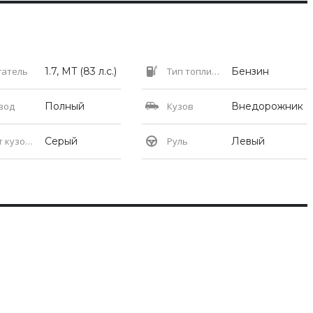
гатель
1.7, MT (83 л.с.)
Тип топлива
Бензин
вод
Полный
Кузов
Внедорожник
кузова
Серый
Руль
Левый