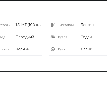
гатель
1.5, MT (100 л.с.)
Тип топлива
Бензин
вод
Передний
Кузов
Седан
кузова
Черный
Руль
Левый