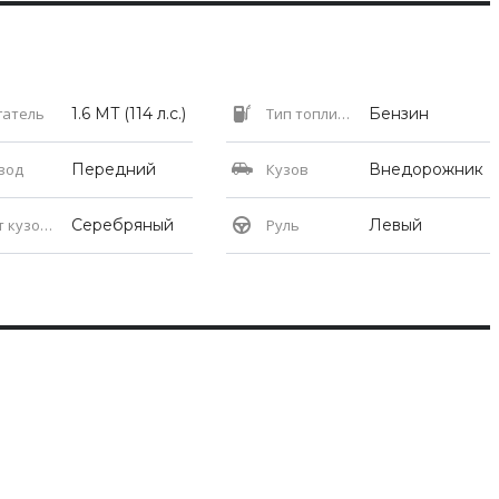
гатель
1.6 MT (114 л.с.)
Тип топлива
Бензин
вод
Передний
Кузов
Внедорожник
кузова
Серебряный
Руль
Левый