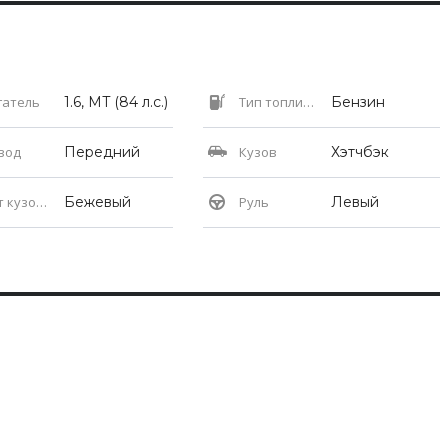
гатель
1.6, MT (84 л.с.)
Тип топлива
Бензин
вод
Передний
Кузов
Хэтчбэк
кузова
Бежевый
Руль
Левый