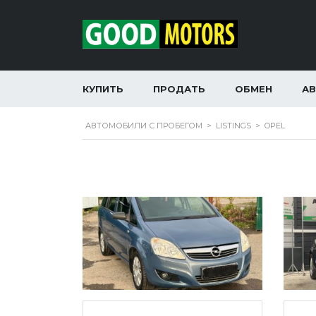
КУПИТЬ
ПРОДАТЬ
ОБМЕН
А
АВТОМОБИЛИ С ПРОБЕГОМ
>
LISTINGS
>
OPEL