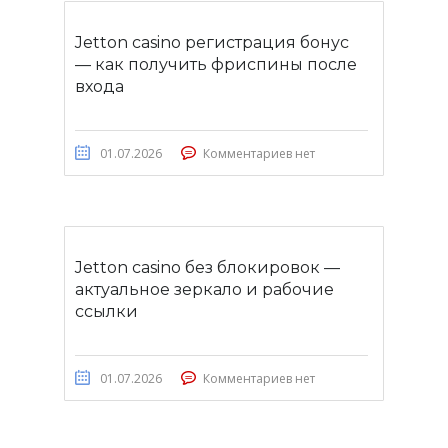
Jetton casino регистрация бонус
— как получить фриспины после
входа
01.07.2026
Комментариев нет
Jetton casino без блокировок —
актуальное зеркало и рабочие
ссылки
01.07.2026
Комментариев нет