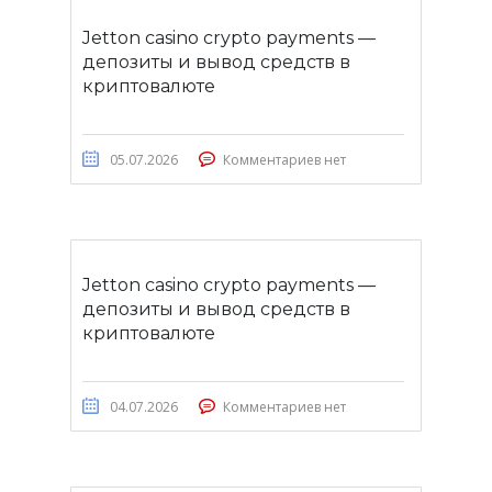
Jetton casino crypto payments —
депозиты и вывод средств в
криптовалюте
05.07.2026
Комментариев нет
Jetton casino crypto payments —
депозиты и вывод средств в
криптовалюте
04.07.2026
Комментариев нет